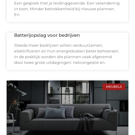
Een gesprek met je leidinggevende. Een verandering
in toon. Minder betrokkenheid bij nieuwe plannen.
En
Batterijopslag voor bedrijven
Steeds meer bedrijven willen verduurzamen,
elektrificeren en hun energiekosten beter beheersen.
In de praktijk worden die plannen vaak afgeremd
door twee grote uitdagingen: netcongestie en
MEUBELS