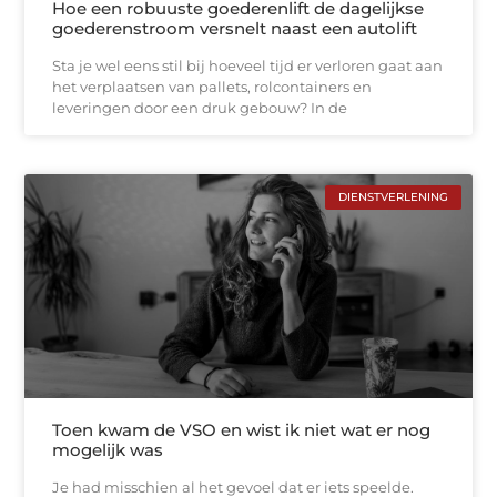
Hoe een robuuste goederenlift de dagelijkse
goederenstroom versnelt naast een autolift
Sta je wel eens stil bij hoeveel tijd er verloren gaat aan
het verplaatsen van pallets, rolcontainers en
leveringen door een druk gebouw? In de
DIENSTVERLENING
Toen kwam de VSO en wist ik niet wat er nog
mogelijk was
Je had misschien al het gevoel dat er iets speelde.