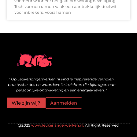
voordeur wanneer het gaat om woningbeveiliging.
Toch vormen ramen vaak een aantrekkelijk doelwit
voor inbrekers. Vooral ramen
Wat zijn kwalitatieve backlinks en hoe bouw je ze veilig op?
Geld online verdienen: is het echt mogelijk voor jou?
” Op Leukerlangerwerken.nl vind je inspirerende verhalen,
praktische tips en waardevolle inzichten die bijdragen aan
persoonlijke ontwikkeling en een energiek leven. “
Wie zijn wij?
Aanmelden
@2025
www.leukerlangerwerken.nl.
All Right Reserved.