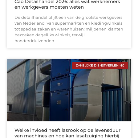
Cao Detailhandel 2026: alles wat werknemers
en werkgevers moeten weten
De detailhandel blijft een van de grootste werkgevers
van Nederland. Van supermarkten en kledingwinkels
tot speciaalzaken en warenhuizen: miljoenen klanten
bezoeken dagelijks winkels, terwijl
honderdduizenden
ZAKELIJKE DIENSTVERLENING
Welke invloed heeft lasrook op de levensduur
van machines en hoe kan lasafzuiging hierbij