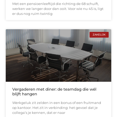
Met een pensioenleeftijd die richting de 68 schuift,
werken we langer door dan ooit. Voor wie nu 45 is, ligt
er dus nog ruim twintig
ZAKELIJK
Vergaderen met diner: de teamdag die wél
blijft hangen
Werkgeluk zit zelden in een bonus of een fruitmand
op kantoor. Het zit in verbinding: het gevoel dat je
collega’s je kennen, dat er naar