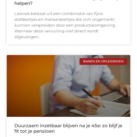
helpen?
Lasrook bestaat uit een combinatie van fijne
stofdeeltjes en metaaldeeltjes die zich ongemerkt
kunnen verspreiden door een productieomgeving.
Wanneer deze vervuiling niet direct wordt
afgevangen,
BANEN EN OPLEIDINGEN
Duurzaam inzetbaar blijven na je 45e: zo blijf je
fit tot je pensioen