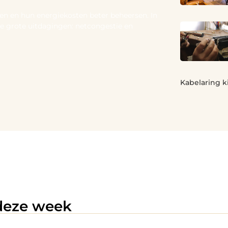
ren en hun energiekosten beter beheersen. In
e grote uitdagingen: netcongestie en
Kabelaring k
 deze week