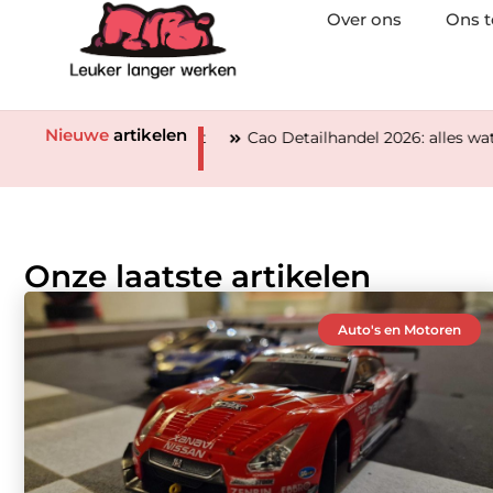
Over ons
Ons 
Nieuwe
artikelen
dig hebt
Cao Detailhandel 2026: alles wat werknemers en 
Onze laatste artikelen
Auto's en Motoren