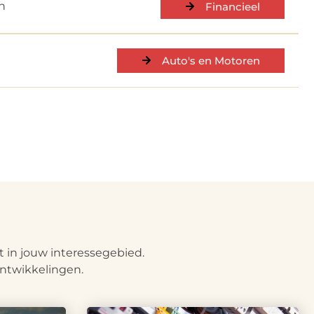
n
Financieel
Auto's en Motoren
 in jouw interessegebied.
ntwikkelingen.