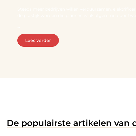
Steeds meer bedrijven willen verduurzamen, elektrifice
de praktijk worden die plannen vaak afgeremd door twe
...
Lees verder
De populairste artikelen van