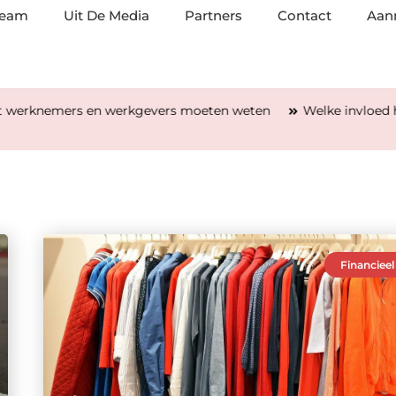
team
Uit De Media
Partners
Contact
Aan
werkgevers moeten weten
Welke invloed heeft lasrook op de
Financieel