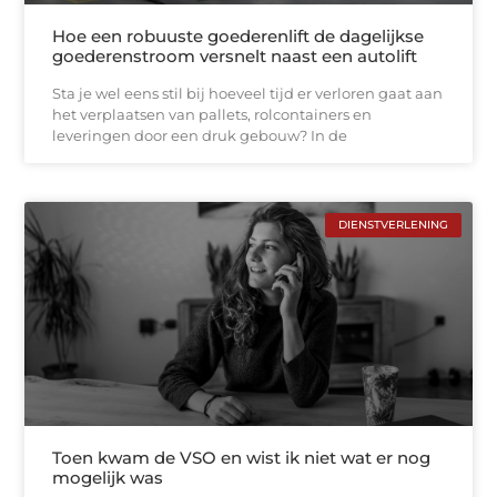
Hoe een robuuste goederenlift de dagelijkse
goederenstroom versnelt naast een autolift
Sta je wel eens stil bij hoeveel tijd er verloren gaat aan
het verplaatsen van pallets, rolcontainers en
leveringen door een druk gebouw? In de
DIENSTVERLENING
Toen kwam de VSO en wist ik niet wat er nog
mogelijk was