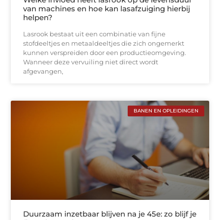
van machines en hoe kan lasafzuiging hierbij
helpen?
Lasrook bestaat uit een combinatie van fijne
stofdeeltjes en metaaldeeltjes die zich ongemerkt
kunnen verspreiden door een productieomgeving.
Wanneer deze vervuiling niet direct wordt
afgevangen,
BANEN EN OPLEIDINGEN
Duurzaam inzetbaar blijven na je 45e: zo blijf je