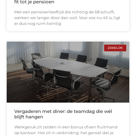
fit tot je pensioen
Met een pensioenleeftijd die richting de 68 schuift,
werken we langer door dan ooit. Voor wie nu 45 is, ligt
er dus nog ruim twintig
ZAKELIJK
Vergaderen met diner: de teamdag die wél
blijft hangen
Werkgeluk zit zelden in een bonus of een fruitmand
op kantoor. Het zit in verbinding: het gevoel dat je