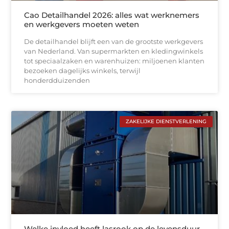
Cao Detailhandel 2026: alles wat werknemers
en werkgevers moeten weten
De detailhandel blijft een van de grootste werkgevers
van Nederland. Van supermarkten en kledingwinkels
tot speciaalzaken en warenhuizen: miljoenen klanten
bezoeken dagelijks winkels, terwijl
honderdduizenden
ZAKELIJKE DIENSTVERLENING
Welke invloed heeft lasrook op de levensduur