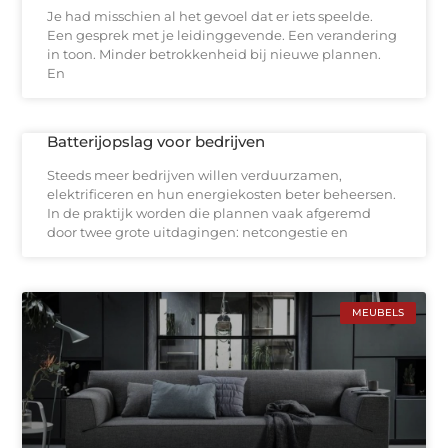
Je had misschien al het gevoel dat er iets speelde.
Een gesprek met je leidinggevende. Een verandering
in toon. Minder betrokkenheid bij nieuwe plannen.
En
Batterijopslag voor bedrijven
Steeds meer bedrijven willen verduurzamen,
elektrificeren en hun energiekosten beter beheersen.
In de praktijk worden die plannen vaak afgeremd
door twee grote uitdagingen: netcongestie en
MEUBELS