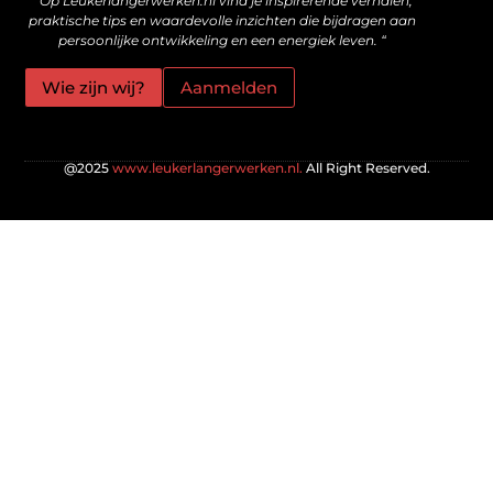
” Op Leukerlangerwerken.nl vind je inspirerende verhalen,
praktische tips en waardevolle inzichten die bijdragen aan
persoonlijke ontwikkeling en een energiek leven. “
Wie zijn wij?
Aanmelden
@2025
www.leukerlangerwerken.nl.
All Right Reserved.