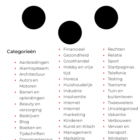
Financieel
Rechten
Categorieën
Gezondheid
Relatie
Groothandel
Sport
Aanbiedingen
Hobby en vrije
Startpaginas
Alarmsysteem
tijd
Telefonie
Architectuur
Horeca
Testing
Auto's en
Huishoudelijk
Toerisme
Motoren
Industrie
Tuin en
Banen en
Insolventie
buitenleven
opleidingen
Internet
Tweewielers
Beauty en
Internet
Uncategorized
verzorging
marketing
Vakantie
Bedrijven
Kinderen
Verbouwen
Blog
Kunst en Kitsch
Vervoer en
Boeken en
Management
transport
Tijdschriften
Marketing
Winkelen
Dienstverlening