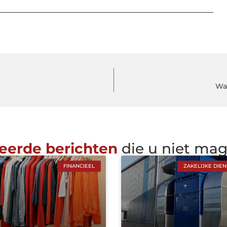
Wa
eerde berichten
die u niet ma
FINANCIEEL
ZAKELIJKE DIE