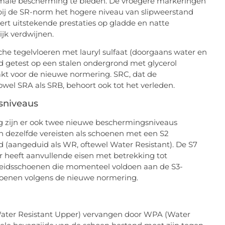
timale bescherming te bieden. De vroegere markeringen
ij de SR-norm het hogere niveau van slipweerstand
ert uitstekende prestaties op gladde en natte
jk verdwijnen.
che tegelvloeren met lauryl sulfaat (doorgaans water en
nd getest op een stalen ondergrond met glycerol
akt voor de nieuwe normering. SRC, dat de
wel SRA als SRB, behoort ook tot het verleden.
sniveaus
g zijn er ook twee nieuwe beschermingsniveaus
n dezelfde vereisten als schoenen met een S2
 (aangeduid als WR, oftewel Water Resistant). De S7
heeft aanvullende eisen met betrekking tot
gheidsschoenen die momenteel voldoen aan de S3-
hoenen volgens de nieuwe normering.
Water Resistant Upper) vervangen door WPA (Water