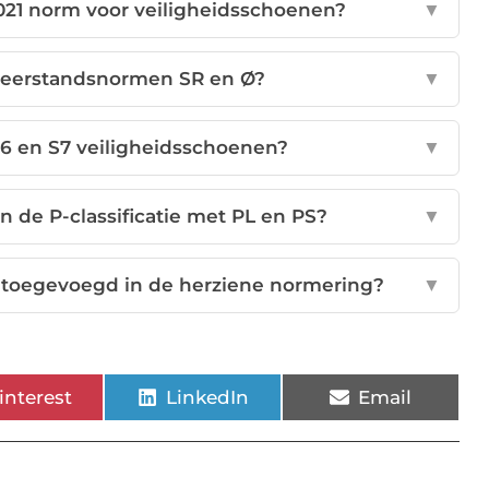
021 norm voor veiligheidsschoenen?
▼
pweerstandsnormen SR en Ø?
▼
 S6 en S7 veiligheidsschoenen?
▼
n de P-classificatie met PL en PS?
▼
jn toegevoegd in de herziene normering?
▼
interest
LinkedIn
Email