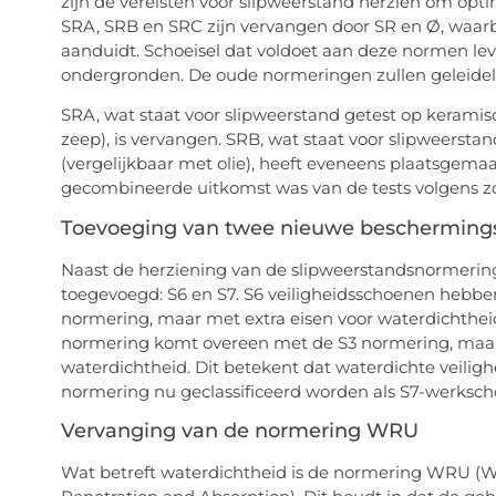
zijn de vereisten voor slipweerstand herzien om op
SRA, SRB en SRC zijn vervangen door SR en Ø, waarb
aanduidt. Schoeisel dat voldoet aan deze normen lev
ondergronden. De oude normeringen zullen geleideli
SRA, wat staat voor slipweerstand getest op keramis
zeep), is vervangen. SRB, wat staat voor slipweersta
(vergelijkbaar met olie), heeft eveneens plaatsgema
gecombineerde uitkomst was van de tests volgens zo
Toevoeging van twee nieuwe bescherming
Naast de herziening van de slipweerstandsnormerin
toegevoegd: S6 en S7. S6 veiligheidsschoenen hebbe
normering, maar met extra eisen voor waterdichtheid
normering komt overeen met de S3 normering, maar 
waterdichtheid. Dit betekent dat waterdichte veili
normering nu geclassificeerd worden als S7-werksc
Vervanging van de normering WRU
Wat betreft waterdichtheid is de normering WRU (