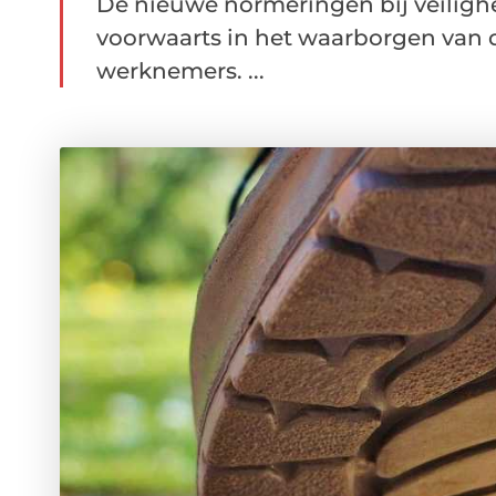
De nieuwe normeringen bij veilighe
voorwaarts in het waarborgen van 
werknemers. ...