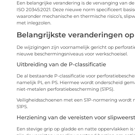
Een belangrijke verandering is de vervanging van 
ISO 20345:2021. Deze nieuwe norm specificeert basise
waaronder mechanische en thermische risico’s, sli
met inlegzolen.
Belangrijkste veranderingen op 
De wijzigingen zijn voornamelijk gericht op perfora
nieuwe beschermingsniveaus voor werkschoeisel.
Uitbreiding van de P-classificatie
De al bestaande P-classificatie voor perforatiebesche
namelijk PL en PS. Hiermee wordt onderscheid gema
niet-metalen perforatiebescherming (S1PS).
Veiligheidsschoenen met een S1P-normering wordt 
S1PS.
Herziening van de vereisten voor slipweers
Een stevige grip op gladde en natte oppervlakken is