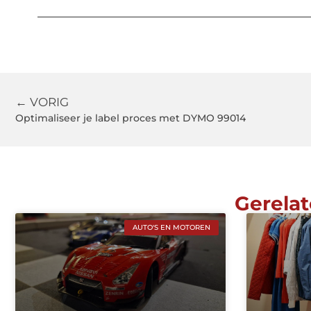
← VORIG
Optimaliseer je label proces met DYMO 99014
Gerelat
AUTO'S EN MOTOREN