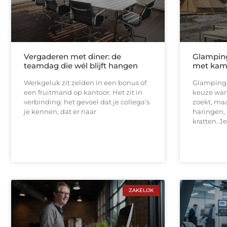
Vergaderen met diner: de
Glamping
teamdag die wél blijft hangen
met kam
Werkgeluk zit zelden in een bonus of
Glamping 
een fruitmand op kantoor. Het zit in
keuze wan
verbinding: het gevoel dat je collega’s
zoekt, maa
je kennen, dat er naar
haringen,
kratten. Je
ZAKELIJK