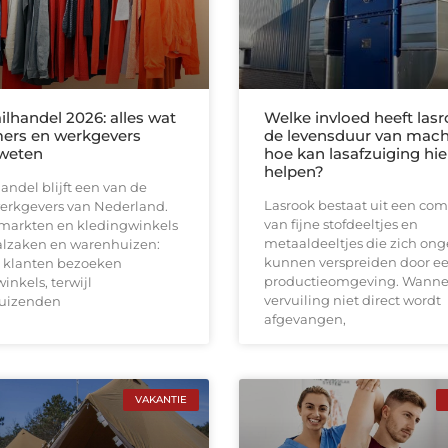
ilhandel 2026: alles wat
Welke invloed heeft las
ers en werkgevers
de levensduur van mach
weten
hoe kan lasafzuiging hie
helpen?
andel blijft een van de
Lasrook bestaat uit een com
werkgevers van Nederland.
van fijne stofdeeltjes en
markten en kledingwinkels
metaaldeeltjes die zich on
aalzaken en warenhuizen:
kunnen verspreiden door e
 klanten bezoeken
productieomgeving. Wanne
inkels, terwijl
vervuiling niet direct wordt
uizenden
afgevangen,
VAKANTIE