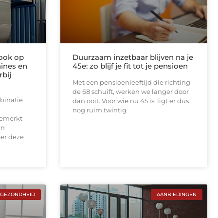
rook op
Duurzaam inzetbaar blijven na je
ines en
45e: zo blijf je fit tot je pensioen
rbij
Met een pensioenleeftijd die richting
de 68 schuift, werken we langer door
binatie
dan ooit. Voor wie nu 45 is, ligt er dus
nog ruim twintig
gemerkt
en
er deze
GEZONDHEID
AANBIEDINGEN