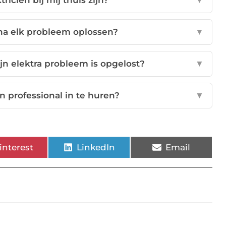
ricien bij mij thuis zijn?
▼
jna elk probleem oplossen?
▼
jn elektra probleem is opgelost?
▼
n professional in te huren?
▼
interest
LinkedIn
Email