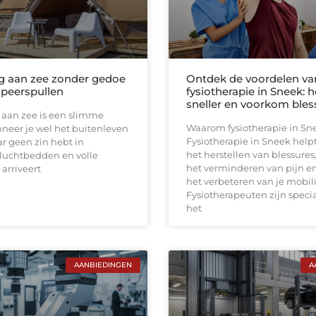
 aan zee zonder gedoe
Ontdek de voordelen va
peerspullen
fysiotherapie in Sneek: h
sneller en voorkom bles
aan zee is een slimme
Waarom fysiotherapie in Sn
neer je wel het buitenleven
Fysiotherapie in Sneek helpt 
r geen zin hebt in
het herstellen van blessures
 luchtbedden en volle
het verminderen van pijn e
 arriveert
het verbeteren van je mobili
Fysiotherapeuten zijn specia
het
AANBIEDINGEN
A