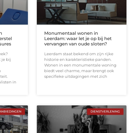
n
Monumentaal wonen in
erstel
Leerdam: waar let je op bij het
sures
vervangen van oude sloten?
eek?
Leerdam staat bekend om zijn rijke
je bij
historie en karakteristieke panden.
,
Wonen in een monumentale woning
n
biedt veel charme, maar brengt ook
teit.
specifieke uitdagingen met zich
listen in
ANBIEDINGEN
DIENSTVERLENING