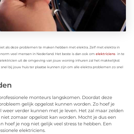
niet als deze problemen te maken hebben met elektra. Zelf met elektra in
r enorm veel mensen in Nederland. Het beste is dan ook om
elektriciens
in te
n elektricien uit de omgeving van jouw woning inhuren zal het makkelijkst
jf snel bij jouw huis ter plaatse kunnen zijn om alle elektra problemen zo snel
den
e professionele monteurs langskomen. Doordat deze
a probleem gelijk opgelost kunnen worden. Zo hoef je
nel weer verder kunnen met je leven. Het zal maar zelden
e niet zomaar opgelost kan worden. Mocht je dus een
 hoef je nog niet gelijk veel stress te hebben. Een
sionele elektriciens.