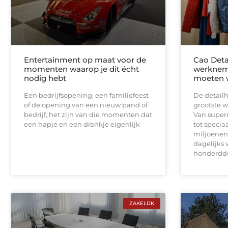
Entertainment op maat voor de
Cao Deta
momenten waarop je dit écht
werknem
nodig hebt
moeten 
Een bedrijfsopening, een familiefeest
De detailh
of de opening van een nieuw pand of
grootste 
bedrijf, het zijn van die momenten dat
Van super
een hapje en een drankje eigenlijk
tot speci
miljoenen
dagelijks w
honderdd
ZAKELIJK