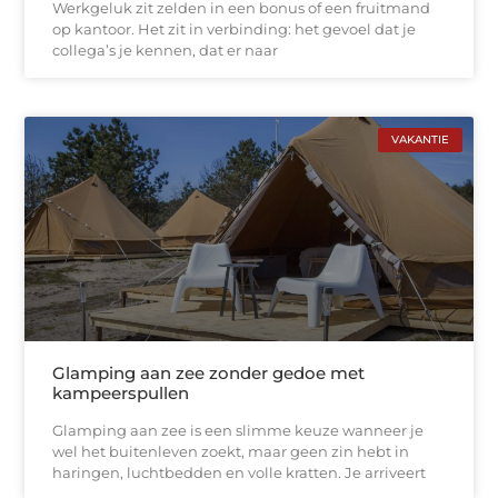
Werkgeluk zit zelden in een bonus of een fruitmand
op kantoor. Het zit in verbinding: het gevoel dat je
collega’s je kennen, dat er naar
VAKANTIE
Glamping aan zee zonder gedoe met
kampeerspullen
Glamping aan zee is een slimme keuze wanneer je
wel het buitenleven zoekt, maar geen zin hebt in
haringen, luchtbedden en volle kratten. Je arriveert