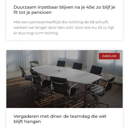
Duurzaam inzetbaar blijven na je 45e: zo blijf je
fit tot je pensioen
Met een pensioenleeftijd die richting de 68 schuift,
werken we langer door dan ooit. Voor wie nu 45 is, ligt
er dus nog ruim twintig
ZAKELIJK
Vergaderen met diner: de teamdag die wél
blijft hangen