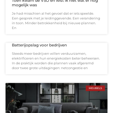
Toen kwam de VSO en wist ik niet wat er nog
mogelijk was
Je had misschien al het gevoel dat er iets speelde.
Een gesprek met je leidinggevende. Een verandering
in toon. Minder betrokkenheid bij nieuwe plannen.
En
Batterijopslag voor bedrijven
Steeds meer bedrijven willen verduurzamen,
elektrificeren en hun energiekosten beter beheersen.
In de praktijk worden die plannen vaak afgeremd
door twee grote uitdagingen: netcongestie en
MEUBELS