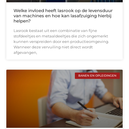
Welke invloed heeft lasrook op de levensduur
van machines en hoe kan lasafzuiging hierbij
helpen?
Lasrook bestaat uit een combinatie van fijne
stofdeeltjes en metaaldeeltjes die zich ongemerkt
kunnen verspreiden door een productieomgeving.
Wanneer deze vervuiling niet direct wordt
afgevangen,
BANEN EN OPLEIDINGEN