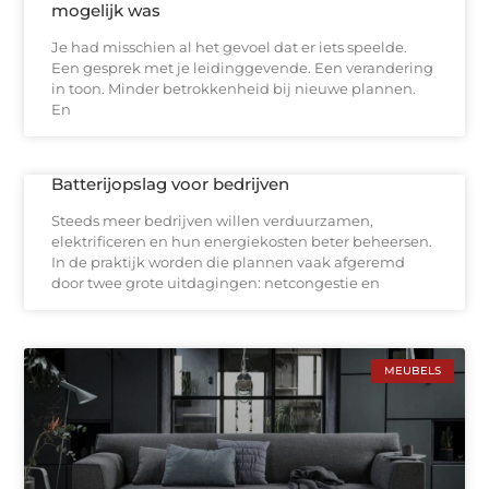
mogelijk was
Je had misschien al het gevoel dat er iets speelde.
Een gesprek met je leidinggevende. Een verandering
in toon. Minder betrokkenheid bij nieuwe plannen.
En
Batterijopslag voor bedrijven
Steeds meer bedrijven willen verduurzamen,
elektrificeren en hun energiekosten beter beheersen.
In de praktijk worden die plannen vaak afgeremd
door twee grote uitdagingen: netcongestie en
MEUBELS