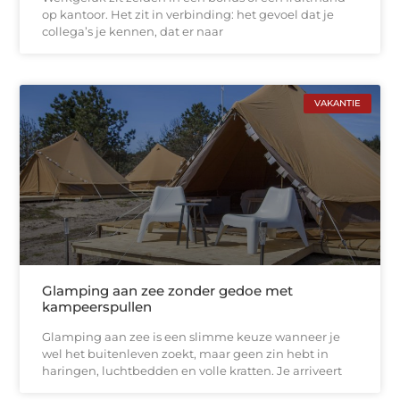
op kantoor. Het zit in verbinding: het gevoel dat je
collega’s je kennen, dat er naar
VAKANTIE
Glamping aan zee zonder gedoe met
kampeerspullen
Glamping aan zee is een slimme keuze wanneer je
wel het buitenleven zoekt, maar geen zin hebt in
haringen, luchtbedden en volle kratten. Je arriveert