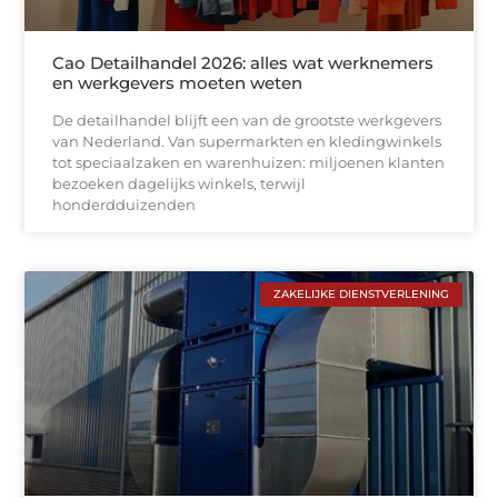
Cao Detailhandel 2026: alles wat werknemers
en werkgevers moeten weten
De detailhandel blijft een van de grootste werkgevers
van Nederland. Van supermarkten en kledingwinkels
tot speciaalzaken en warenhuizen: miljoenen klanten
bezoeken dagelijks winkels, terwijl
honderdduizenden
ZAKELIJKE DIENSTVERLENING