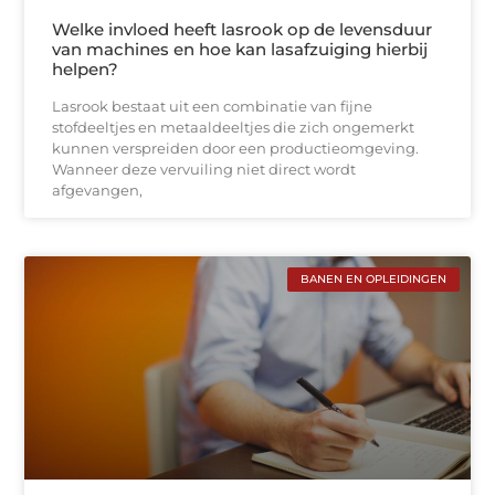
Welke invloed heeft lasrook op de levensduur
van machines en hoe kan lasafzuiging hierbij
helpen?
Lasrook bestaat uit een combinatie van fijne
stofdeeltjes en metaaldeeltjes die zich ongemerkt
kunnen verspreiden door een productieomgeving.
Wanneer deze vervuiling niet direct wordt
afgevangen,
BANEN EN OPLEIDINGEN