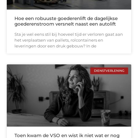
Hoe een robuuste goederenlift de dagelijkse
goederenstroom versnelt naast een autolift
Sta je wel eens stil bij hoeveel tijd er verloren gaat aan
het verplaatsen van pallets, rolcontainers en
leveringen door een druk gebouw? In de
DIENSTVERLENING
Toen kwam de VSO en wist ik niet wat er nog