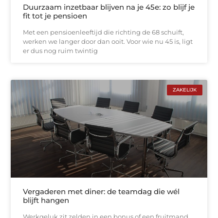
Duurzaam inzetbaar blijven na je 45e: zo blijf je
fit tot je pensioen
Met een pensioenleeftijd die richting de 68 schuift,
werken we langer door dan ooit. Voor wie nu 45 is, ligt
er dus nog ruim twintig
ZAKELIJK
Vergaderen met diner: de teamdag die wél
blijft hangen
Werkgeluk zit zelden in een bonus of een fruitmand