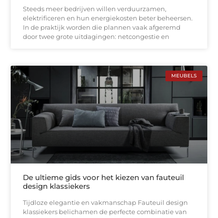
Steeds meer bedrijven willen verduurzamen,
elektrificeren en hun energiekosten beter beheersen.
In de praktijk worden die plannen vaak afgeremd
door twee grote uitdagingen: netcongestie en
MEUBELS
De ultieme gids voor het kiezen van fauteuil
design klassiekers
Tijdloze elegantie en vakmanschap Fauteuil design
klassiekers belichamen de perfecte combinatie van