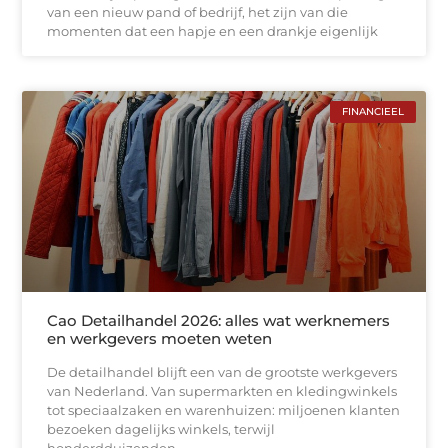
van een nieuw pand of bedrijf, het zijn van die
momenten dat een hapje en een drankje eigenlijk
FINANCIEEL
Cao Detailhandel 2026: alles wat werknemers
en werkgevers moeten weten
De detailhandel blijft een van de grootste werkgevers
van Nederland. Van supermarkten en kledingwinkels
tot speciaalzaken en warenhuizen: miljoenen klanten
bezoeken dagelijks winkels, terwijl