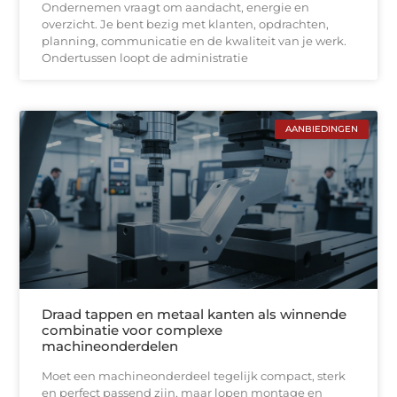
Ondernemen vraagt om aandacht, energie en
overzicht. Je bent bezig met klanten, opdrachten,
planning, communicatie en de kwaliteit van je werk.
Ondertussen loopt de administratie
AANBIEDINGEN
Draad tappen en metaal kanten als winnende
combinatie voor complexe
machineonderdelen
Moet een machineonderdeel tegelijk compact, sterk
en perfect passend zijn, maar lopen montage en