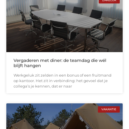
ZAKELIJK
Vergaderen met diner: de teamdag die wél
blijft hangen
Werkgeluk zit zelden in een bonus of een fruitmand
op kantoor. Het zit in verbinding: het gevoel dat je
collega’s je kennen, dat er naar
VAKANTIE