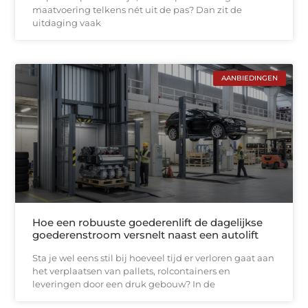
maatvoering telkens nét uit de pas? Dan zit de
uitdaging vaak
AANBIEDINGEN
Hoe een robuuste goederenlift de dagelijkse
goederenstroom versnelt naast een autolift
Sta je wel eens stil bij hoeveel tijd er verloren gaat aan
het verplaatsen van pallets, rolcontainers en
leveringen door een druk gebouw? In de