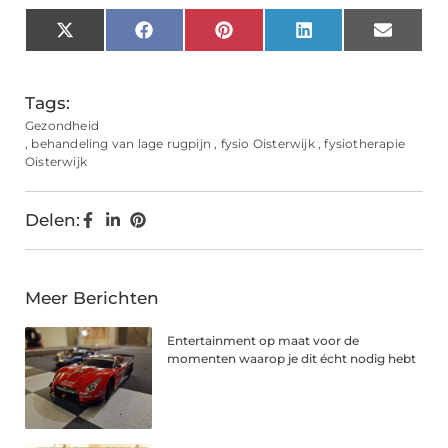
X
Facebook
Pinterest
LinkedIn
Email
(Twitter)
Tags:
Gezondheid
,
behandeling van lage rugpijn
,
fysio Oisterwijk
,
fysiotherapie
Oisterwijk
Delen:
Meer Berichten
Entertainment op maat voor de
momenten waarop je dit écht nodig hebt