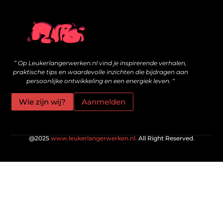
Wat zijn kwalitatieve backlinks en hoe bouw je ze veilig op?
Geld online verdienen: is het echt mogelijk voor jou?
” Op Leukerlangerwerken.nl vind je inspirerende verhalen,
praktische tips en waardevolle inzichten die bijdragen aan
persoonlijke ontwikkeling en een energiek leven. “
Wie zijn wij?
Aanmelden
@2025
www.leukerlangerwerken.nl.
All Right Reserved.