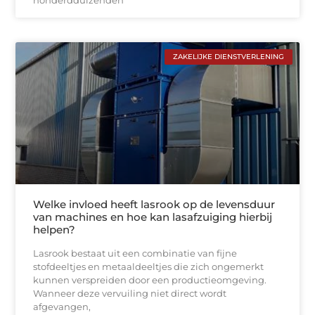
honderdduizenden
ZAKELIJKE DIENSTVERLENING
Welke invloed heeft lasrook op de levensduur
van machines en hoe kan lasafzuiging hierbij
helpen?
Lasrook bestaat uit een combinatie van fijne
stofdeeltjes en metaaldeeltjes die zich ongemerkt
kunnen verspreiden door een productieomgeving.
Wanneer deze vervuiling niet direct wordt
afgevangen,