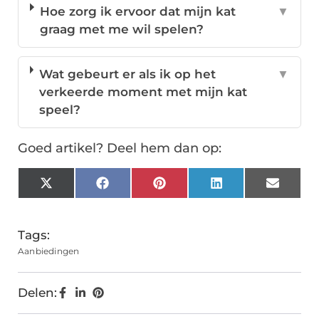
Hoe zorg ik ervoor dat mijn kat
▼
graag met me wil spelen?
Wat gebeurt er als ik op het
▼
verkeerde moment met mijn kat
speel?
Goed artikel? Deel hem dan op:
X
Facebook
Pinterest
LinkedIn
Email
(Twitter)
Tags:
Aanbiedingen
Delen: