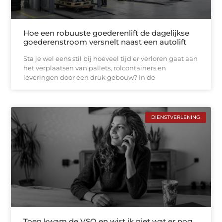
Hoe een robuuste goederenlift de dagelijkse
goederenstroom versnelt naast een autolift
Sta je wel eens stil bij hoeveel tijd er verloren gaat aan
het verplaatsen van pallets, rolcontainers en
leveringen door een druk gebouw? In de
DIENSTVERLENING
Toen kwam de VSO en wist ik niet wat er nog