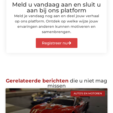
Meld u vandaag aan en sluit u
aan bij ons platform
Meld je vandaag nog aan en deel jouw verhaal
op ons platform. Ontdek op welke wijze jouw
ervaringen anderen kunnen motiveren en
samenbrengen.
Registreer nu
Gerelateerde berichten
die u niet mag
missen
AUTO'S EN MOTOREN