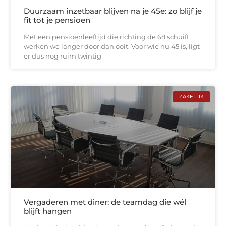
Duurzaam inzetbaar blijven na je 45e: zo blijf je
fit tot je pensioen
Met een pensioenleeftijd die richting de 68 schuift,
werken we langer door dan ooit. Voor wie nu 45 is, ligt
er dus nog ruim twintig
ZAKELIJK
Vergaderen met diner: de teamdag die wél
blijft hangen