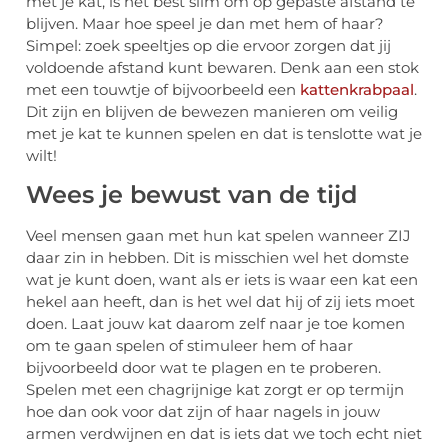
met je kat, is het best slim om op gepaste afstand te
blijven. Maar hoe speel je dan met hem of haar?
Simpel: zoek speeltjes op die ervoor zorgen dat jij
voldoende afstand kunt bewaren. Denk aan een stok
met een touwtje of bijvoorbeeld een
kattenkrabpaal
.
Dit zijn en blijven de bewezen manieren om veilig
met je kat te kunnen spelen en dat is tenslotte wat je
wilt!
Wees je bewust van de tijd
Veel mensen gaan met hun kat spelen wanneer ZIJ
daar zin in hebben. Dit is misschien wel het domste
wat je kunt doen, want als er iets is waar een kat een
hekel aan heeft, dan is het wel dat hij of zij iets moet
doen. Laat jouw kat daarom zelf naar je toe komen
om te gaan spelen of stimuleer hem of haar
bijvoorbeeld door wat te plagen en te proberen.
Spelen met een chagrijnige kat zorgt er op termijn
hoe dan ook voor dat zijn of haar nagels in jouw
armen verdwijnen en dat is iets dat we toch echt niet