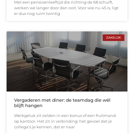
Met een pensioenleeftijd die richting de 68 schuift,
werken we langer door dan ooit. Voor wie nu 45 is, ligt
er dus nog ruim twintig
ZAKELIJK
Vergaderen met diner: de teamdag die wél
blijft hangen
Werkgeluk zit zelden in een bonus of een fruitmand
op kantoor. Het zit in verbinding: het gevoel dat je
collega’s je kennen, dat er naar