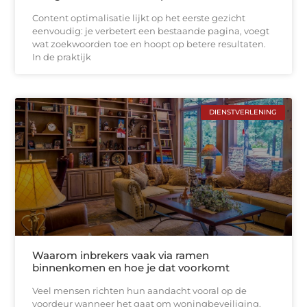
Content optimalisatie lijkt op het eerste gezicht
eenvoudig: je verbetert een bestaande pagina, voegt
wat zoekwoorden toe en hoopt op betere resultaten.
In de praktijk
DIENSTVERLENING
Waarom inbrekers vaak via ramen
binnenkomen en hoe je dat voorkomt
Veel mensen richten hun aandacht vooral op de
voordeur wanneer het gaat om woningbeveiliging.