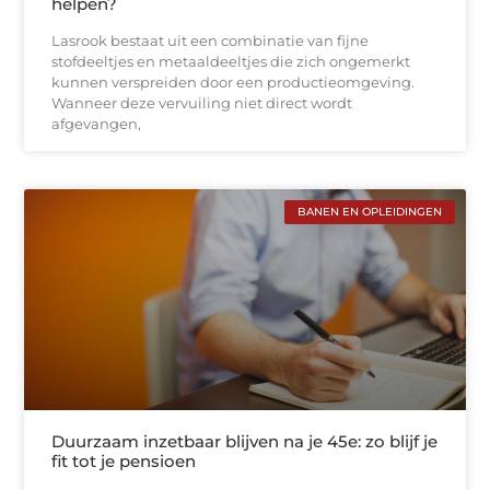
helpen?
Lasrook bestaat uit een combinatie van fijne
stofdeeltjes en metaaldeeltjes die zich ongemerkt
kunnen verspreiden door een productieomgeving.
Wanneer deze vervuiling niet direct wordt
afgevangen,
BANEN EN OPLEIDINGEN
Duurzaam inzetbaar blijven na je 45e: zo blijf je
fit tot je pensioen