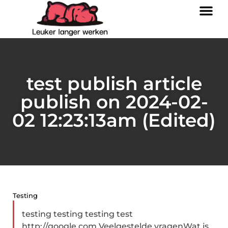
test publish article
publish on 2024-02-
02 12:23:13am (Edited)
Testing
testing testing testing test
http://google.com Veelgestelde vragenWat is