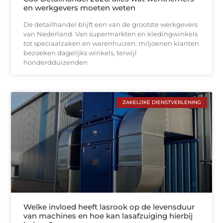
en werkgevers moeten weten
De detailhandel blijft een van de grootste werkgevers
van Nederland. Van supermarkten en kledingwinkels
tot speciaalzaken en warenhuizen: miljoenen klanten
bezoeken dagelijks winkels, terwijl
honderdduizenden
ZAKELIJKE DIENSTVERLENING
Welke invloed heeft lasrook op de levensduur
van machines en hoe kan lasafzuiging hierbij