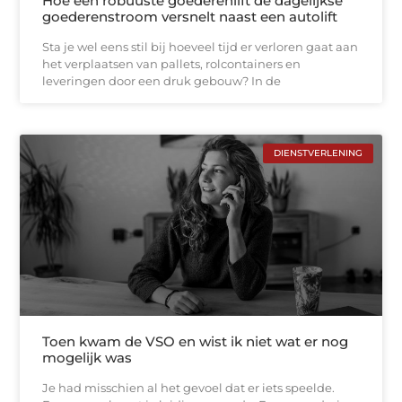
Hoe een robuuste goederenlift de dagelijkse
goederenstroom versnelt naast een autolift
Sta je wel eens stil bij hoeveel tijd er verloren gaat aan
het verplaatsen van pallets, rolcontainers en
leveringen door een druk gebouw? In de
DIENSTVERLENING
Toen kwam de VSO en wist ik niet wat er nog
mogelijk was
Je had misschien al het gevoel dat er iets speelde.