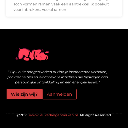
Toch vormen ramen vaak een aantrekkelijk doelwit
voor inbrekers. Vooral ramen
Wat zijn kwalitatieve backlinks en hoe bouw je ze veilig op?
Geld online verdienen: is het echt mogelijk voor jou?
” Op Leukerlangerwerken.nl vind je inspirerende verhalen,
praktische tips en waardevolle inzichten die bijdragen aan
persoonlijke ontwikkeling en een energiek leven. “
Wie zijn wij?
Aanmelden
@2025
www.leukerlangerwerken.nl.
All Right Reserved.