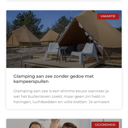
VAKANTIE
Glamping aan zee zonder gedoe met
kampeerspullen
Glamping aan zee is een slimme keuze wanneer je
wel het buitenleven zoekt, maar geen zin hebt in
haringen, luchtbedden en volle kratten. Je arriveert
GEZONDHEID