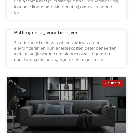
Een gesprek met je leidinggevende. Een verandering
in toon. Minder betrokkenheid bij nieuwe plannen.
En
Batterijopslag voor bedrijven
Steeds meer bedrijven willen verduurzamen,
elektrificeren en hun energiekosten beter beheersen.
In de praktijk worden die plannen vaak afgeremd
door twee grote uitdagingen: netcongestie en
MEUBELS