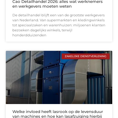
Cao Detailhandel 2026: alles wat werknemers
en werkgevers moeten weten
De detailhandel blijft een van de grootste werkgevers
van Nederland. Van supermarkten en kledingwinkels
tot speciaalzaken en warenhuizen: miljoenen klanten
bezoeken dagelijks winkels, terwijl
honderdduizenden
ZAKELIJKE DIENSTVERLENING
Welke invloed heeft lasrook op de levensduur
van machines en hoe kan lasafzuiging hierbij