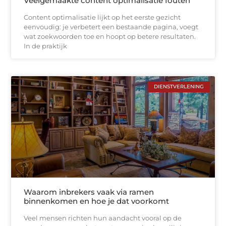
Veelgemaakte content optimalisatie fouten
Content optimalisatie lijkt op het eerste gezicht
eenvoudig: je verbetert een bestaande pagina, voegt
wat zoekwoorden toe en hoopt op betere resultaten.
In de praktijk
DIENSTVERLENING
Waarom inbrekers vaak via ramen
binnenkomen en hoe je dat voorkomt
Veel mensen richten hun aandacht vooral op de