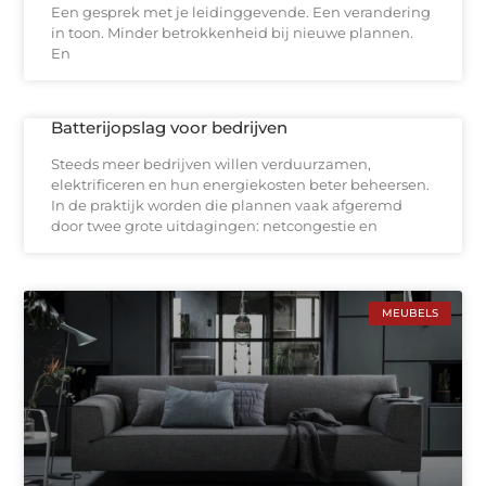
Een gesprek met je leidinggevende. Een verandering
in toon. Minder betrokkenheid bij nieuwe plannen.
En
Batterijopslag voor bedrijven
Steeds meer bedrijven willen verduurzamen,
elektrificeren en hun energiekosten beter beheersen.
In de praktijk worden die plannen vaak afgeremd
door twee grote uitdagingen: netcongestie en
MEUBELS