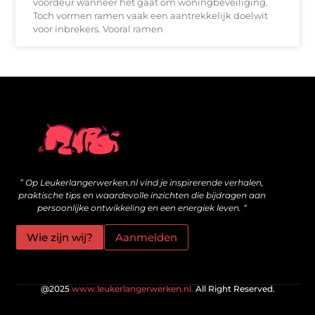
voordeur wanneer het gaat om woningbeveiliging.
Toch vormen ramen vaak een aantrekkelijk doelwit
voor inbrekers. Vooral ramen
Wat zijn kwalitatieve backlinks en hoe bouw je ze veilig op?
Geld online verdienen: is het echt mogelijk voor jou?
” Op Leukerlangerwerken.nl vind je inspirerende verhalen,
praktische tips en waardevolle inzichten die bijdragen aan
persoonlijke ontwikkeling en een energiek leven. “
Wie zijn wij?
Aanmelden
@2025
www.leukerlangerwerken.nl.
All Right Reserved.