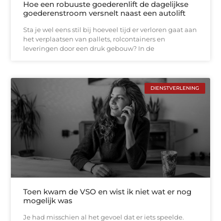
Hoe een robuuste goederenlift de dagelijkse
goederenstroom versnelt naast een autolift
Sta je wel eens stil bij hoeveel tijd er verloren gaat aan
het verplaatsen van pallets, rolcontainers en
leveringen door een druk gebouw? In de
DIENSTVERLENING
Toen kwam de VSO en wist ik niet wat er nog
mogelijk was
Je had misschien al het gevoel dat er iets speelde.