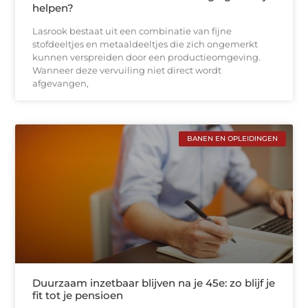
helpen?
Lasrook bestaat uit een combinatie van fijne
stofdeeltjes en metaaldeeltjes die zich ongemerkt
kunnen verspreiden door een productieomgeving.
Wanneer deze vervuiling niet direct wordt
afgevangen,
BANEN EN OPLEIDINGEN
Duurzaam inzetbaar blijven na je 45e: zo blijf je
fit tot je pensioen