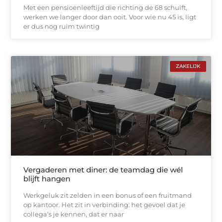
Met een pensioenleeftijd die richting de 68 schuift,
werken we langer door dan ooit. Voor wie nu 45 is, ligt
er dus nog ruim twintig
ZAKELIJK
Vergaderen met diner: de teamdag die wél
blijft hangen
Werkgeluk zit zelden in een bonus of een fruitmand
op kantoor. Het zit in verbinding: het gevoel dat je
collega’s je kennen, dat er naar