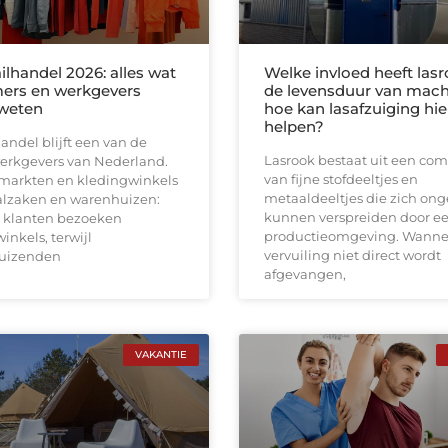
ilhandel 2026: alles wat
Welke invloed heeft las
ers en werkgevers
de levensduur van mach
weten
hoe kan lasafzuiging hie
helpen?
andel blijft een van de
Lasrook bestaat uit een com
werkgevers van Nederland.
van fijne stofdeeltjes en
markten en kledingwinkels
metaaldeeltjes die zich on
aalzaken en warenhuizen:
kunnen verspreiden door e
 klanten bezoeken
productieomgeving. Wanne
inkels, terwijl
vervuiling niet direct wordt
uizenden
afgevangen,
VAKANTIE