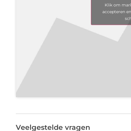
Klik om mark
accepteren en
sc
Veelgestelde vragen