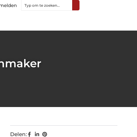
melden
enmaker
Delen: