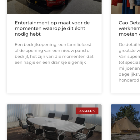
Entertainment op maat voor de
Cao Deta
momenten waarop je dit écht
werknem
nodig hebt
moeten 
Een bedrijfsopening, een familiefeest
De detailh
of de opening van een nieuw pand of
grootste 
bedrijf, het zijn van die momenten dat
Van super
een hapje en een drankje eigenlijk
tot speci
miljoenen
dagelijks w
honderdd
ZAKELIJK