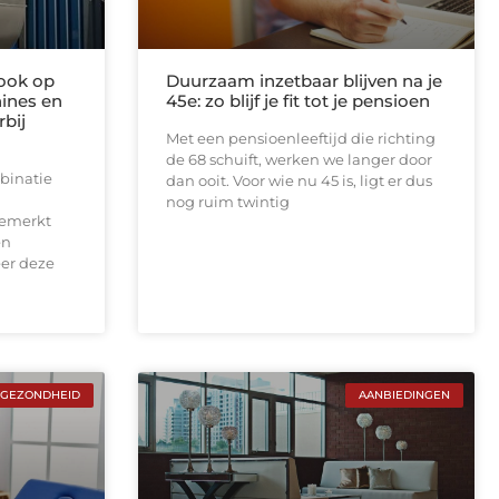
rook op
Duurzaam inzetbaar blijven na je
ines en
45e: zo blijf je fit tot je pensioen
rbij
Met een pensioenleeftijd die richting
de 68 schuift, werken we langer door
binatie
dan ooit. Voor wie nu 45 is, ligt er dus
nog ruim twintig
gemerkt
en
er deze
GEZONDHEID
AANBIEDINGEN