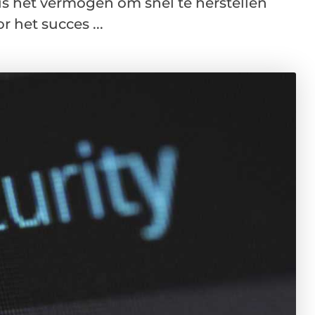
s het vermogen om snel te herstellen
 het succes ...