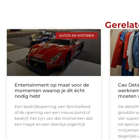
Gerelat
AUTO'S EN MOTOREN
Entertainment op maat voor de
Cao Deta
momenten waarop je dit écht
werknem
nodig hebt
moeten 
Een bedrijfsopening, een familiefeest
De detailh
of de opening van een nieuw pand of
grootste 
bedrijf, het zijn van die momenten dat
Van super
een hapje en een drankje eigenlijk
tot speci
miljoenen
dagelijks w