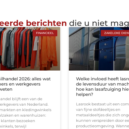
eerde berichten
die u niet ma
FINANCIEEL
ZAKELIJKE DIE
ilhandel 2026: alles wat
Welke invloed heeft las
ers en werkgevers
de levensduur van mach
weten
hoe kan lasafzuiging hie
helpen?
andel blijft een van de
Lasrook bestaat uit een com
werkgevers van Nederland.
van fijne stofdeeltjes en
markten en kledingwinkels
metaaldeeltjes die zich on
aalzaken en warenhuizen:
kunnen verspreiden door e
 klanten bezoeken
productieomgeving. Wanne
inkels, terwijl