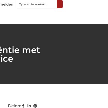
melden
ëntie met
ice
Delen: