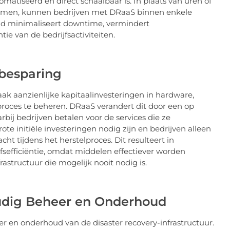
matiseerd en direct schaalbaar is. In plaats van uren of
ystemen, kunnen bedrijven met DRaaS binnen enkele
tijd minimaliseert downtime, vermindert
tie van de bedrijfsactiviteiten.
nbesparing
aak aanzienlijke kapitaalinvesteringen in hardware,
proces te beheren. DRaaS verandert dit door een op
j bedrijven betalen voor de services die ze
te initiële investeringen nodig zijn en bedrijven alleen
t tijdens het herstelproces. Dit resulteert in
fsefficiëntie, omdat middelen effectiever worden
astructuur die mogelijk nooit nodig is.
oudig Beheer en Onderhoud
r en onderhoud van de disaster recovery-infrastructuur.