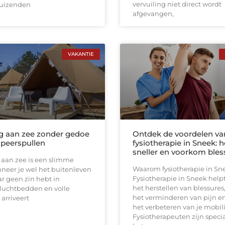
vervuiling niet direct wordt
uizenden
afgevangen,
VAKANTIE
 aan zee zonder gedoe
Ontdek de voordelen va
peerspullen
fysiotherapie in Sneek: h
sneller en voorkom bles
aan zee is een slimme
Waarom fysiotherapie in Sn
neer je wel het buitenleven
Fysiotherapie in Sneek helpt 
r geen zin hebt in
het herstellen van blessures
 luchtbedden en volle
het verminderen van pijn e
 arriveert
het verbeteren van je mobili
Fysiotherapeuten zijn specia