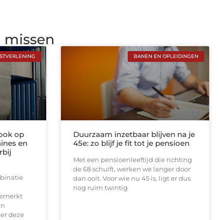
g missen
NSTVERLENING
BANEN EN OPLEIDINGEN
rook op
Duurzaam inzetbaar blijven na je
ines en
45e: zo blijf je fit tot je pensioen
rbij
Met een pensioenleeftijd die richting
de 68 schuift, werken we langer door
binatie
dan ooit. Voor wie nu 45 is, ligt er dus
nog ruim twintig
gemerkt
en
er deze