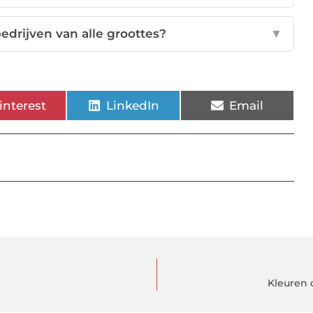
edrijven van alle groottes?
▼
interest
LinkedIn
Email
Kleuren d