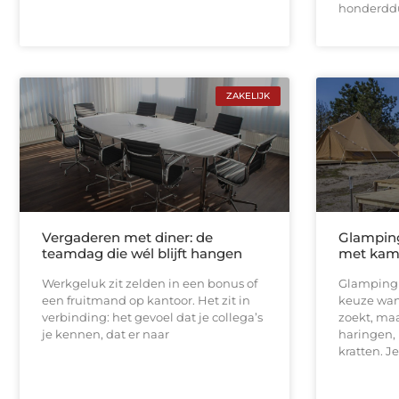
honderdd
ZAKELIJK
Vergaderen met diner: de
Glamping
teamdag die wél blijft hangen
met kam
Werkgeluk zit zelden in een bonus of
Glamping 
een fruitmand op kantoor. Het zit in
keuze wan
verbinding: het gevoel dat je collega’s
zoekt, maa
je kennen, dat er naar
haringen,
kratten. Je