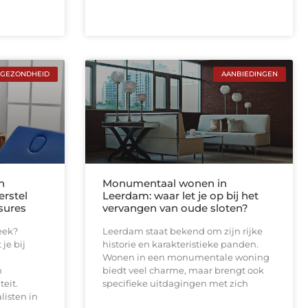
GEZONDHEID
AANBIEDINGEN
n
Monumentaal wonen in
erstel
Leerdam: waar let je op bij het
sures
vervangen van oude sloten?
eek?
Leerdam staat bekend om zijn rijke
je bij
historie en karakteristieke panden.
,
Wonen in een monumentale woning
n
biedt veel charme, maar brengt ook
teit.
specifieke uitdagingen met zich
listen in