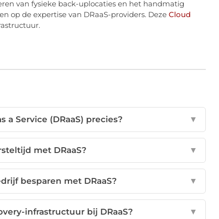
eren van fysieke back-uplocaties en het handmatig
en op de expertise van DRaaS-providers. Deze
Cloud
rastructuur.
as a Service (DRaaS) precies?
▼
rsteltijd met DRaaS?
▼
edrijf besparen met DRaaS?
▼
overy-infrastructuur bij DRaaS?
▼