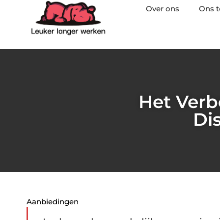
Over ons
Ons 
Het Verb
Di
Aanbiedingen