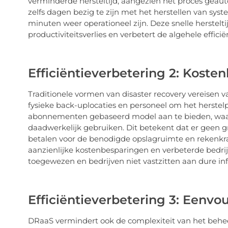
verminderde hersteltijd, aangezien het proces geauto
zelfs dagen bezig te zijn met het herstellen van s
minuten weer operationeel zijn. Deze snelle herstel
productiviteitsverlies en verbetert de algehele efficiën
Efficiëntieverbetering 2: Koste
Traditionele vormen van disaster recovery vereisen v
fysieke back-uplocaties en personeel om het herstel
abonnementen gebaseerd model aan te bieden, waarbi
daadwerkelijk gebruiken. Dit betekent dat er geen gro
betalen voor de benodigde opslagruimte en rekenkrach
aanzienlijke kostenbesparingen en verbeterde bedrij
toegewezen en bedrijven niet vastzitten aan dure infr
Efficiëntieverbetering 3: Eenv
DRaaS vermindert ook de complexiteit van het behee