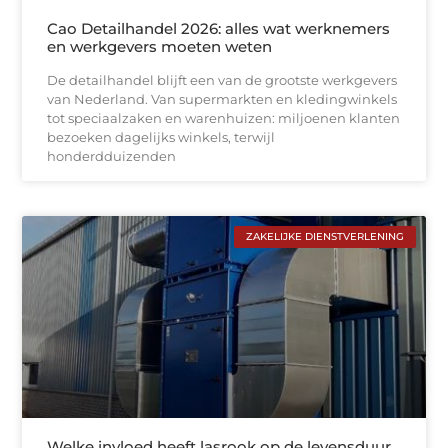
Cao Detailhandel 2026: alles wat werknemers
en werkgevers moeten weten
De detailhandel blijft een van de grootste werkgevers
van Nederland. Van supermarkten en kledingwinkels
tot speciaalzaken en warenhuizen: miljoenen klanten
bezoeken dagelijks winkels, terwijl
honderdduizenden
ZAKELIJKE DIENSTVERLENING
Welke invloed heeft lasrook op de levensduur