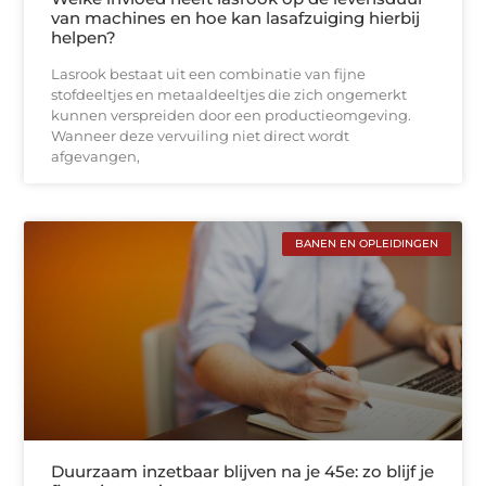
van machines en hoe kan lasafzuiging hierbij
helpen?
Lasrook bestaat uit een combinatie van fijne
stofdeeltjes en metaaldeeltjes die zich ongemerkt
kunnen verspreiden door een productieomgeving.
Wanneer deze vervuiling niet direct wordt
afgevangen,
BANEN EN OPLEIDINGEN
Duurzaam inzetbaar blijven na je 45e: zo blijf je