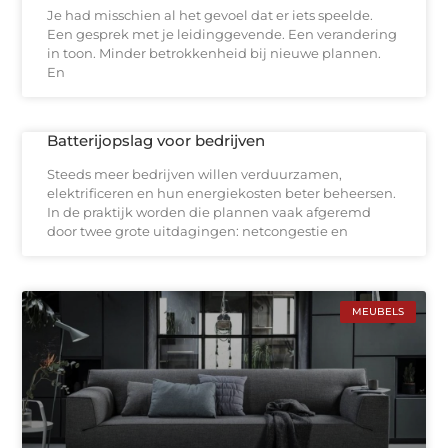
Je had misschien al het gevoel dat er iets speelde.
Een gesprek met je leidinggevende. Een verandering
in toon. Minder betrokkenheid bij nieuwe plannen.
En
Batterijopslag voor bedrijven
Steeds meer bedrijven willen verduurzamen,
elektrificeren en hun energiekosten beter beheersen.
In de praktijk worden die plannen vaak afgeremd
door twee grote uitdagingen: netcongestie en
MEUBELS