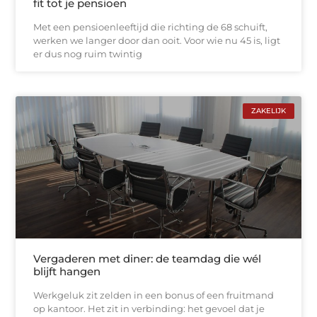
fit tot je pensioen
Met een pensioenleeftijd die richting de 68 schuift,
werken we langer door dan ooit. Voor wie nu 45 is, ligt
er dus nog ruim twintig
ZAKELIJK
Vergaderen met diner: de teamdag die wél
blijft hangen
Werkgeluk zit zelden in een bonus of een fruitmand
op kantoor. Het zit in verbinding: het gevoel dat je