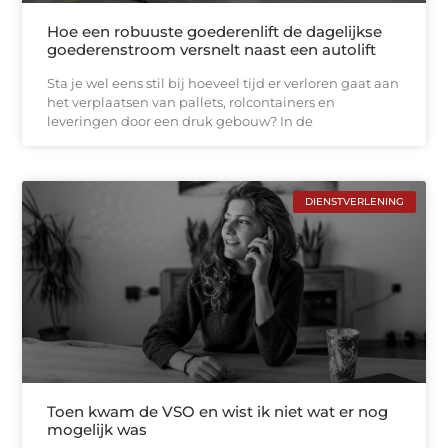
Hoe een robuuste goederenlift de dagelijkse
goederenstroom versnelt naast een autolift
Sta je wel eens stil bij hoeveel tijd er verloren gaat aan
het verplaatsen van pallets, rolcontainers en
leveringen door een druk gebouw? In de
DIENSTVERLENING
Toen kwam de VSO en wist ik niet wat er nog
mogelijk was