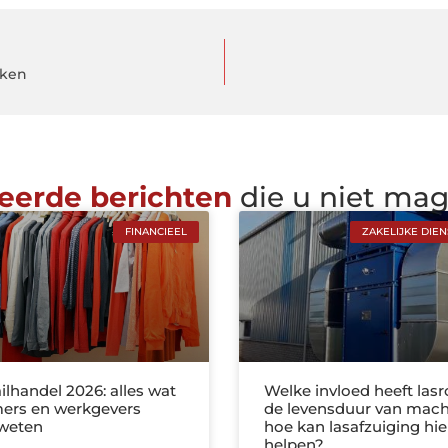
kken
eerde berichten
die u niet ma
FINANCIEEL
ZAKELIJKE DIE
ilhandel 2026: alles wat
Welke invloed heeft las
ers en werkgevers
de levensduur van mach
weten
hoe kan lasafzuiging hie
helpen?