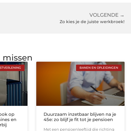
VOLGENDE →
Zo kies je de juiste werkbroek!
g missen
NSTVERLENING
BANEN EN OPLEIDINGEN
rook op
Duurzaam inzetbaar blijven na je
ines en
45e: zo blijf je fit tot je pensioen
rbij
Met een pensioenleeftijd die richting