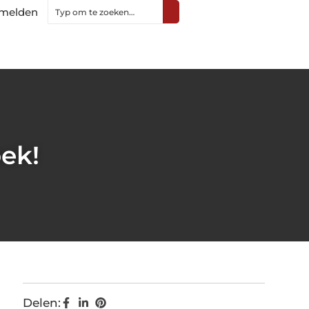
melden
oek!
Delen: