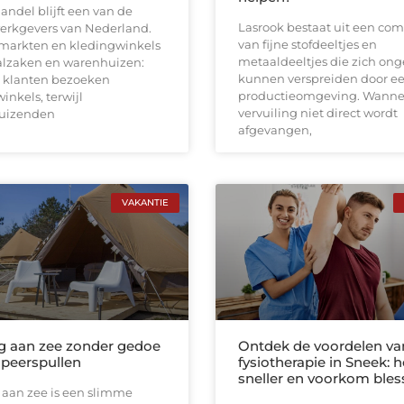
andel blijft een van de
Lasrook bestaat uit een com
werkgevers van Nederland.
van fijne stofdeeltjes en
markten en kledingwinkels
metaaldeeltjes die zich on
aalzaken en warenhuizen:
kunnen verspreiden door e
 klanten bezoeken
productieomgeving. Wanne
inkels, terwijl
vervuiling niet direct wordt
uizenden
afgevangen,
VAKANTIE
 aan zee zonder gedoe
Ontdek de voordelen va
peerspullen
fysiotherapie in Sneek: h
sneller en voorkom bles
aan zee is een slimme