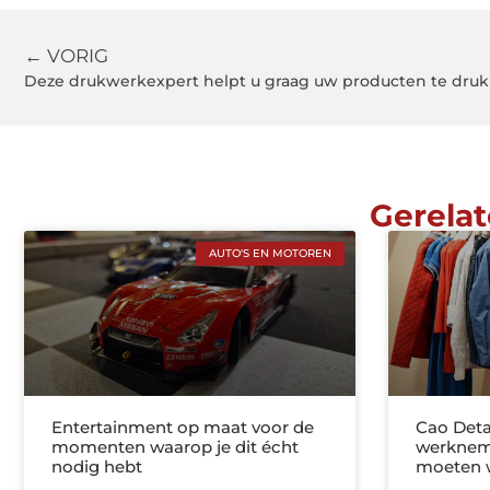
← VORIG
Deze drukwerkexpert helpt u graag uw producten te dru
Gerelat
AUTO'S EN MOTOREN
Entertainment op maat voor de
Cao Deta
momenten waarop je dit écht
werknem
nodig hebt
moeten 