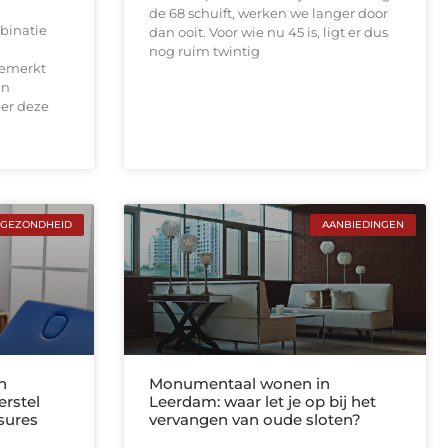
de 68 schuift, werken we langer door
binatie
dan ooit. Voor wie nu 45 is, ligt er dus
nog ruim twintig
gemerkt
en
er deze
GEZONDHEID
AANBIEDINGEN
n
Monumentaal wonen in
erstel
Leerdam: waar let je op bij het
sures
vervangen van oude sloten?