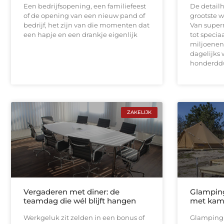
Een bedrijfsopening, een familiefeest
De detailh
of de opening van een nieuw pand of
grootste 
bedrijf, het zijn van die momenten dat
Van super
een hapje en een drankje eigenlijk
tot speci
miljoenen
dagelijks w
honderdd
ZAKELIJK
Vergaderen met diner: de
Glamping
teamdag die wél blijft hangen
met kam
Werkgeluk zit zelden in een bonus of
Glamping 