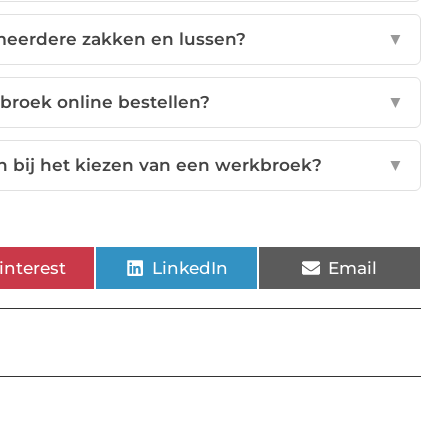
 meerdere zakken en lussen?
▼
broek online bestellen?
▼
en bij het kiezen van een werkbroek?
▼
interest
LinkedIn
Email