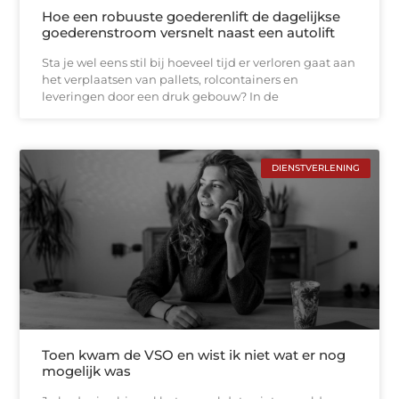
Hoe een robuuste goederenlift de dagelijkse
goederenstroom versnelt naast een autolift
Sta je wel eens stil bij hoeveel tijd er verloren gaat aan
het verplaatsen van pallets, rolcontainers en
leveringen door een druk gebouw? In de
DIENSTVERLENING
Toen kwam de VSO en wist ik niet wat er nog
mogelijk was