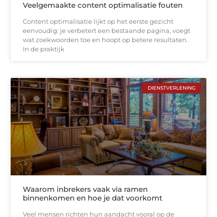
Veelgemaakte content optimalisatie fouten
Content optimalisatie lijkt op het eerste gezicht
eenvoudig: je verbetert een bestaande pagina, voegt
wat zoekwoorden toe en hoopt op betere resultaten.
In de praktijk
DIENSTVERLENING
Waarom inbrekers vaak via ramen
binnenkomen en hoe je dat voorkomt
Veel mensen richten hun aandacht vooral op de