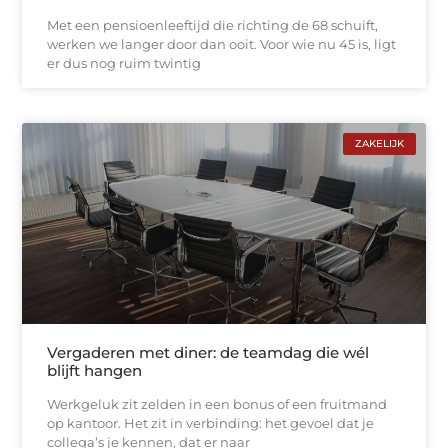
Met een pensioenleeftijd die richting de 68 schuift,
werken we langer door dan ooit. Voor wie nu 45 is, ligt
er dus nog ruim twintig
ZAKELIJK
Vergaderen met diner: de teamdag die wél
blijft hangen
Werkgeluk zit zelden in een bonus of een fruitmand
op kantoor. Het zit in verbinding: het gevoel dat je
collega’s je kennen, dat er naar