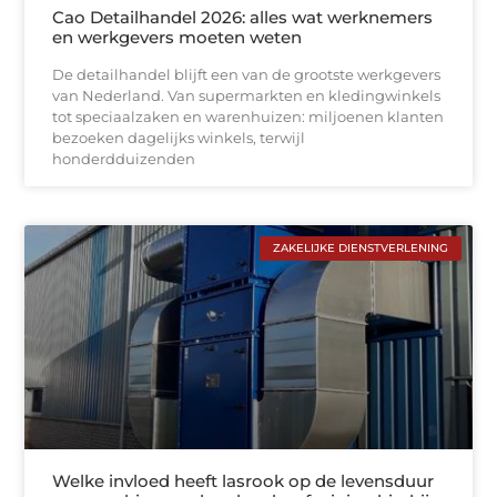
Cao Detailhandel 2026: alles wat werknemers
en werkgevers moeten weten
De detailhandel blijft een van de grootste werkgevers
van Nederland. Van supermarkten en kledingwinkels
tot speciaalzaken en warenhuizen: miljoenen klanten
bezoeken dagelijks winkels, terwijl
honderdduizenden
ZAKELIJKE DIENSTVERLENING
Welke invloed heeft lasrook op de levensduur