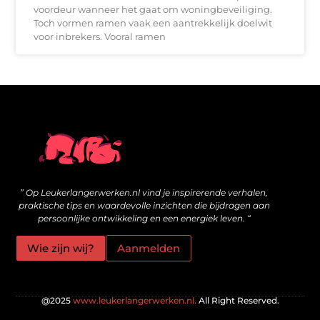
voordeur wanneer het gaat om woningbeveiliging.
Toch vormen ramen vaak een aantrekkelijk doelwit
voor inbrekers. Vooral ramen
Wat zijn kwalitatieve backlinks en hoe bouw je ze veilig op?
Geld online verdienen: is het echt mogelijk voor jou?
” Op Leukerlangerwerken.nl vind je inspirerende verhalen,
praktische tips en waardevolle inzichten die bijdragen aan
persoonlijke ontwikkeling en een energiek leven. “
Wie zijn wij?
Aanmelden
@2025
www.leukerlangerwerken.nl.
All Right Reserved.