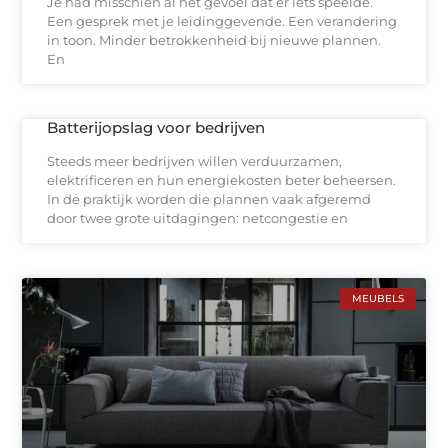
Je had misschien al het gevoel dat er iets speelde.
Een gesprek met je leidinggevende. Een verandering
in toon. Minder betrokkenheid bij nieuwe plannen.
En
Batterijopslag voor bedrijven
Steeds meer bedrijven willen verduurzamen,
elektrificeren en hun energiekosten beter beheersen.
In de praktijk worden die plannen vaak afgeremd
door twee grote uitdagingen: netcongestie en
MEUBELS