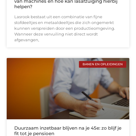
van machines en hoe kan lasafzuiging hierbij
helpen?
Lasrook bestaat uit een combinatie van fijne
stofdeeltjes en metaaldeeltjes die zich ongemerkt
kunnen verspreiden door een productieomgeving.
Wanneer deze vervuiling niet direct wordt
afgevangen,
BANEN EN OPLEIDINGEN
Duurzaam inzetbaar blijven na je 45e: zo blijf je
fit tot je pensioen