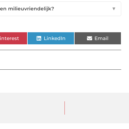
en milieuvriendelijk?
▼
interest
LinkedIn
Email