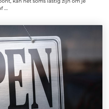
oont, kan het soms lastig zijn om je
 ...