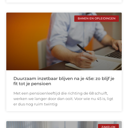
BANEN EN OPLEIDINGEN
Duurzaam inzetbaar blijven na je 45e: zo blijf je
fit tot je pensioen
Met een pensioenleeftijd die richting de 68 schuift,
werken we langer door dan ooit. Voor wie nu 45 is, ligt
er dus nog ruim twintig
ZAKELIJK