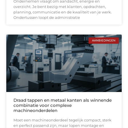
Ondernemen vraagt om aandacht, energie en
overzicht. Je bent bezig met klanten, opdrachten,
planning, communicatie en de kwaliteit van je werk.
Ondertussen loopt de administratie
AANBIEDINGEN
Draad tappen en metaal kanten als winnende
combinatie voor complexe
machineonderdelen
Moet een machineonderdeel tegelijk compact, sterk
en perfect passend zijn, maar lopen montage en