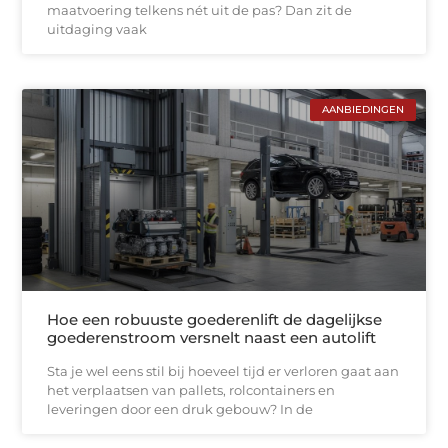
maatvoering telkens nét uit de pas? Dan zit de
uitdaging vaak
AANBIEDINGEN
Hoe een robuuste goederenlift de dagelijkse
goederenstroom versnelt naast een autolift
Sta je wel eens stil bij hoeveel tijd er verloren gaat aan
het verplaatsen van pallets, rolcontainers en
leveringen door een druk gebouw? In de