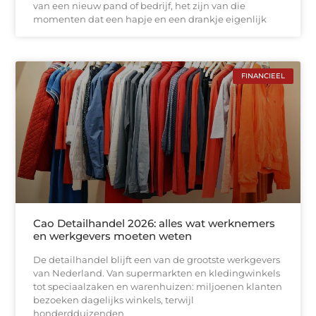
van een nieuw pand of bedrijf, het zijn van die
momenten dat een hapje en een drankje eigenlijk
FINANCIEEL
Cao Detailhandel 2026: alles wat werknemers
en werkgevers moeten weten
De detailhandel blijft een van de grootste werkgevers
van Nederland. Van supermarkten en kledingwinkels
tot speciaalzaken en warenhuizen: miljoenen klanten
bezoeken dagelijks winkels, terwijl
honderdduizenden