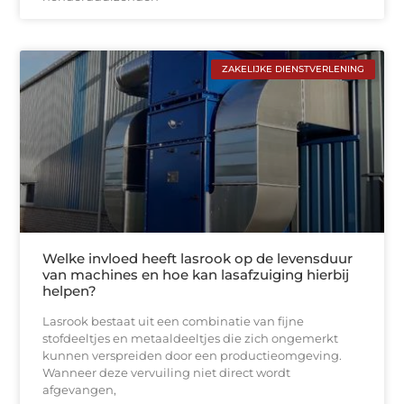
ZAKELIJKE DIENSTVERLENING
Welke invloed heeft lasrook op de levensduur
van machines en hoe kan lasafzuiging hierbij
helpen?
Lasrook bestaat uit een combinatie van fijne
stofdeeltjes en metaaldeeltjes die zich ongemerkt
kunnen verspreiden door een productieomgeving.
Wanneer deze vervuiling niet direct wordt
afgevangen,