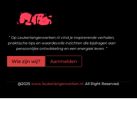
Wat zijn kwalitatieve backlinks en hoe bouw je ze veilig op?
Geld online verdienen: is het echt mogelijk voor jou?
” Op Leukerlangerwerken.nl vind je inspirerende verhalen,
praktische tips en waardevolle inzichten die bijdragen aan
persoonlijke ontwikkeling en een energiek leven. “
Wie zijn wij?
Aanmelden
@2025
www.leukerlangerwerken.nl.
All Right Reserved.