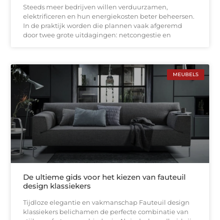
Steeds meer bedrijven willen verduurzamen,
elektrificeren en hun energiekosten beter beheersen.
In de praktijk worden die plannen vaak afgeremd
door twee grote uitdagingen: netcongestie en
MEUBELS
De ultieme gids voor het kiezen van fauteuil
design klassiekers
Tijdloze elegantie en vakmanschap Fauteuil design
klassiekers belichamen de perfecte combinatie van