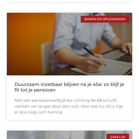
BANEN EN OPLEIDINGEN
Duurzaam inzetbaar blijven na je 45e: zo blijf je
fit tot je pensioen
Met een pensioenleeftijd die richting de 68 schuift,
werken we langer door dan ooit. Voor wie nu 45 is, ligt
er dus nog ruim twintig
ZAKELIJK