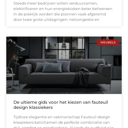
Steeds meer bedrijven willen verduurzamen,
elektrificeren en hun energiekosten beter beheersen.
In de praktijk worden die plannen vaak afgeremd
door twee grote uitdagingen: netcongestie en
MEUBELS
De ultieme gids voor het kiezen van fauteuil
design klassiekers
Tijdloze elegantie en vakmanschap Fauteuil design
klassiekers belichamen de perfecte combinatie van
stijl, comfort en geschiedenis. Al sinds de oudheid zijn