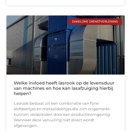
ZAKELIJKE DIENSTVERLENING
Welke invloed heeft lasrook op de levensduur
van machines en hoe kan lasafzuiging hierbij
helpen?
Lasrook bestaat uit een combinatie van fijne
stofdeeltjes en metaaldeeltjes die zich ongemerkt
kunnen verspreiden door een productieomgeving.
Wanneer deze vervuiling niet direct wordt
afgevangen,