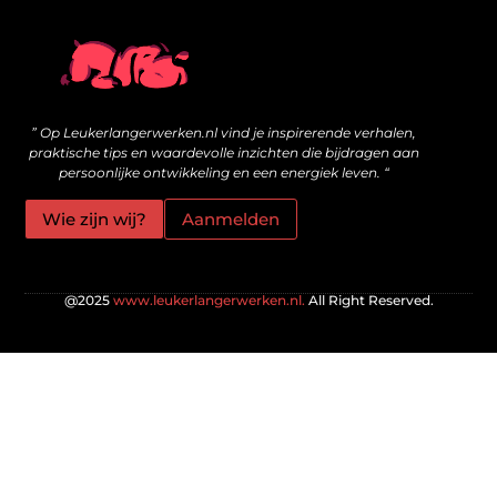
Wat zijn kwalitatieve backlinks en hoe bouw je ze veilig op?
Geld online verdienen: is het echt mogelijk voor jou?
” Op Leukerlangerwerken.nl vind je inspirerende verhalen,
praktische tips en waardevolle inzichten die bijdragen aan
persoonlijke ontwikkeling en een energiek leven. “
Wie zijn wij?
Aanmelden
@2025
www.leukerlangerwerken.nl.
All Right Reserved.