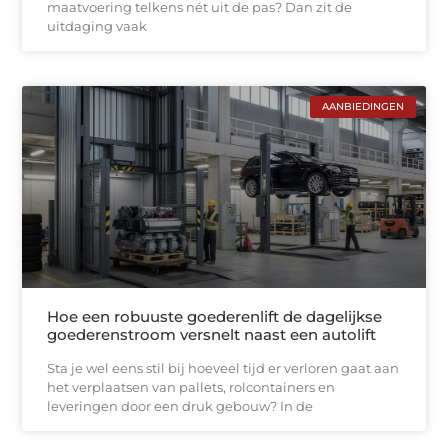
maatvoering telkens nét uit de pas? Dan zit de
uitdaging vaak
AANBIEDINGEN
Hoe een robuuste goederenlift de dagelijkse
goederenstroom versnelt naast een autolift
Sta je wel eens stil bij hoeveel tijd er verloren gaat aan
het verplaatsen van pallets, rolcontainers en
leveringen door een druk gebouw? In de