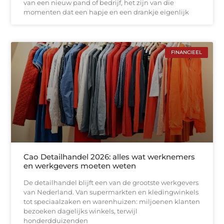
van een nieuw pand of bedrijf, het zijn van die
momenten dat een hapje en een drankje eigenlijk
FINANCIEEL
Cao Detailhandel 2026: alles wat werknemers
en werkgevers moeten weten
De detailhandel blijft een van de grootste werkgevers
van Nederland. Van supermarkten en kledingwinkels
tot speciaalzaken en warenhuizen: miljoenen klanten
bezoeken dagelijks winkels, terwijl
honderdduizenden