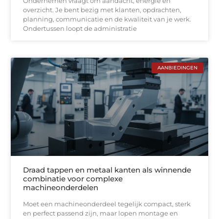
Ondernemen vraagt om aandacht, energie en
overzicht. Je bent bezig met klanten, opdrachten,
planning, communicatie en de kwaliteit van je werk.
Ondertussen loopt de administratie
AANBIEDINGEN
Draad tappen en metaal kanten als winnende
combinatie voor complexe
machineonderdelen
Moet een machineonderdeel tegelijk compact, sterk
en perfect passend zijn, maar lopen montage en