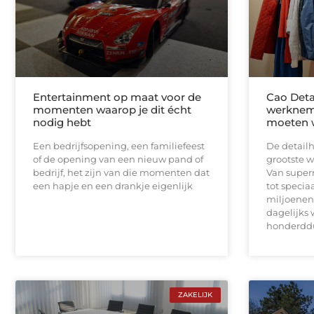
Entertainment op maat voor de
Cao Deta
momenten waarop je dit écht
werknem
nodig hebt
moeten 
Een bedrijfsopening, een familiefeest
De detailh
of de opening van een nieuw pand of
grootste 
bedrijf, het zijn van die momenten dat
Van super
een hapje en een drankje eigenlijk
tot speci
miljoenen
dagelijks w
honderdd
ZAKELIJK