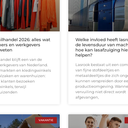
ilhandel 2026: alles wat
Welke invloed heeft las
ers en werkgevers
de levensduur van mach
weten
hoe kan lasafzuiging hie
helpen?
andel blijft een van de
Lasrook bestaat uit een com
werkgevers van Nederland.
van fijne stofdeeltjes en
markten en kledingwinkels
metaaldeeltjes die zich on
aalzaken en warenhuizen:
kunnen verspreiden door e
 klanten bezoeken
productieomgeving. Wanne
inkels, terwijl
vervuiling niet direct wordt
uizenden
afgevangen,
VAKANTIE