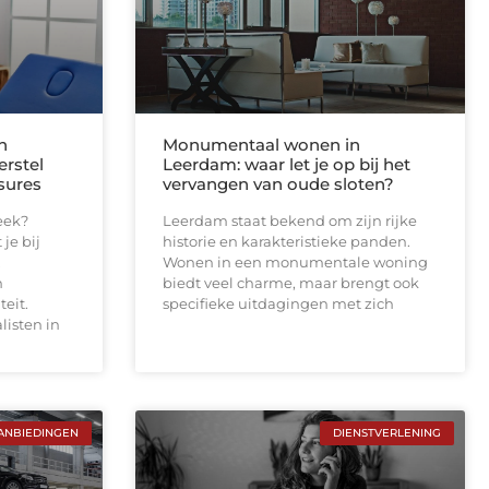
n
Monumentaal wonen in
erstel
Leerdam: waar let je op bij het
sures
vervangen van oude sloten?
eek?
Leerdam staat bekend om zijn rijke
je bij
historie en karakteristieke panden.
,
Wonen in een monumentale woning
n
biedt veel charme, maar brengt ook
teit.
specifieke uitdagingen met zich
listen in
ANBIEDINGEN
DIENSTVERLENING