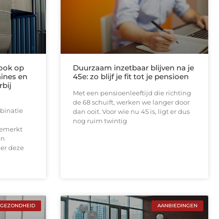
rook op
Duurzaam inzetbaar blijven na je
ines en
45e: zo blijf je fit tot je pensioen
rbij
Met een pensioenleeftijd die richting
de 68 schuift, werken we langer door
binatie
dan ooit. Voor wie nu 45 is, ligt er dus
nog ruim twintig
gemerkt
en
er deze
GEZONDHEID
AANBIEDINGEN