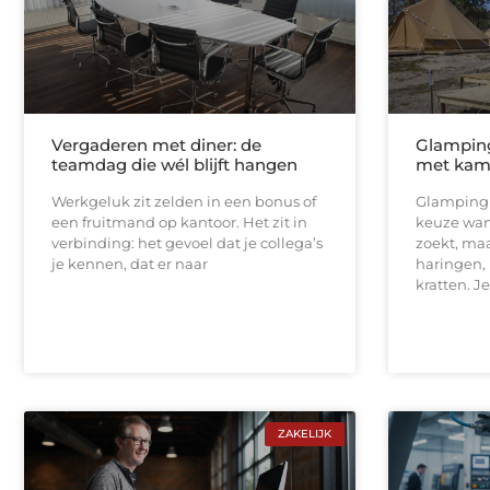
Vergaderen met diner: de
Glamping
teamdag die wél blijft hangen
met kam
Werkgeluk zit zelden in een bonus of
Glamping 
een fruitmand op kantoor. Het zit in
keuze wan
verbinding: het gevoel dat je collega’s
zoekt, maa
je kennen, dat er naar
haringen,
kratten. Je
ZAKELIJK