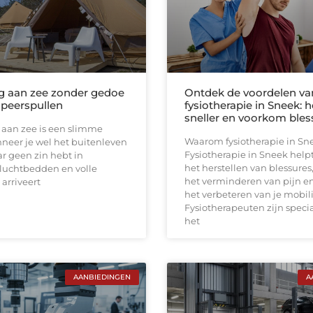
 aan zee zonder gedoe
Ontdek de voordelen va
peerspullen
fysiotherapie in Sneek: h
sneller en voorkom bles
aan zee is een slimme
Waarom fysiotherapie in Sn
neer je wel het buitenleven
Fysiotherapie in Sneek helpt 
r geen zin hebt in
het herstellen van blessures
 luchtbedden en volle
het verminderen van pijn e
 arriveert
het verbeteren van je mobili
Fysiotherapeuten zijn specia
het
AANBIEDINGEN
A