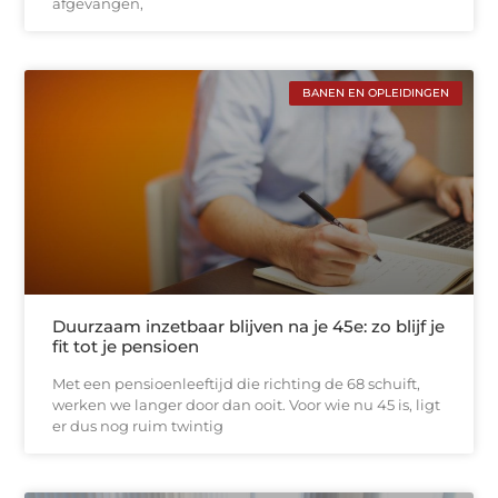
afgevangen,
BANEN EN OPLEIDINGEN
Duurzaam inzetbaar blijven na je 45e: zo blijf je
fit tot je pensioen
Met een pensioenleeftijd die richting de 68 schuift,
werken we langer door dan ooit. Voor wie nu 45 is, ligt
er dus nog ruim twintig