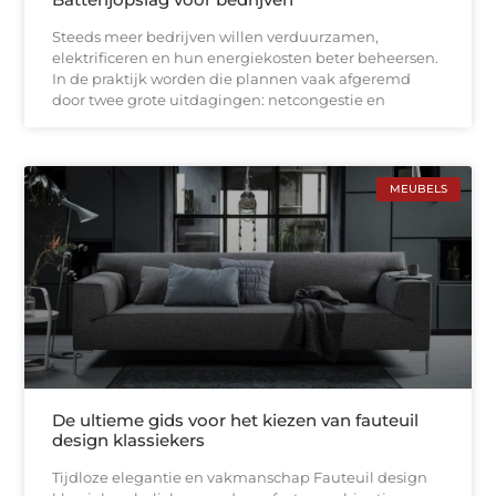
Steeds meer bedrijven willen verduurzamen,
elektrificeren en hun energiekosten beter beheersen.
In de praktijk worden die plannen vaak afgeremd
door twee grote uitdagingen: netcongestie en
MEUBELS
De ultieme gids voor het kiezen van fauteuil
design klassiekers
Tijdloze elegantie en vakmanschap Fauteuil design