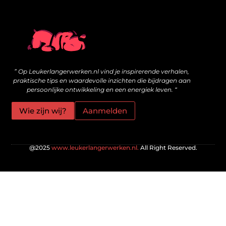
Wat zijn kwalitatieve backlinks en hoe bouw je ze veilig op?
Geld online verdienen: is het echt mogelijk voor jou?
” Op Leukerlangerwerken.nl vind je inspirerende verhalen,
praktische tips en waardevolle inzichten die bijdragen aan
persoonlijke ontwikkeling en een energiek leven. “
Wie zijn wij?
Aanmelden
@2025
www.leukerlangerwerken.nl.
All Right Reserved.