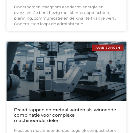
Ondernemen vraagt om aandacht, energie en
overzicht. Je bent bezig met klanten, opdrachten,
planning, communicatie en de kwaliteit van je werk.
Ondertussen loopt de administratie
AANBIEDINGEN
Draad tappen en metaal kanten als winnende
combinatie voor complexe
machineonderdelen
Moet een machineonderdeel tegelijk compact, sterk