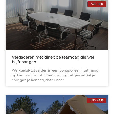
ZAKELIJK
Vergaderen met diner: de teamdag die wél
blijft hangen
Werkgeluk zit zelden in een bonus of een fruitmand
op kantoor. Het zit in verbinding: het gevoel dat je
collega’s je kennen, dat er naar
VAKANTIE