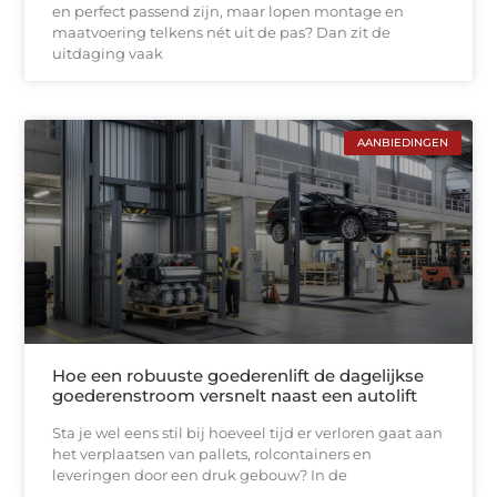
en perfect passend zijn, maar lopen montage en
maatvoering telkens nét uit de pas? Dan zit de
uitdaging vaak
AANBIEDINGEN
Hoe een robuuste goederenlift de dagelijkse
goederenstroom versnelt naast een autolift
Sta je wel eens stil bij hoeveel tijd er verloren gaat aan
het verplaatsen van pallets, rolcontainers en
leveringen door een druk gebouw? In de