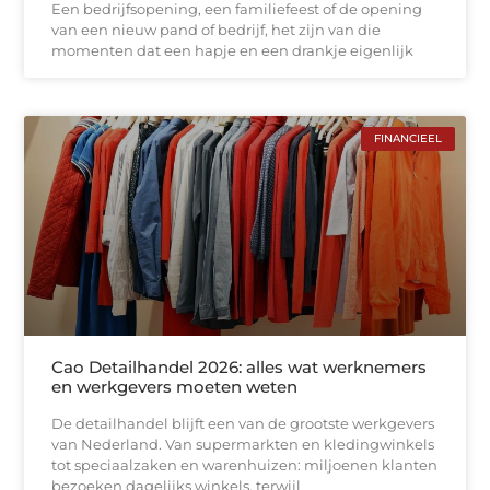
Een bedrijfsopening, een familiefeest of de opening
van een nieuw pand of bedrijf, het zijn van die
momenten dat een hapje en een drankje eigenlijk
FINANCIEEL
Cao Detailhandel 2026: alles wat werknemers
en werkgevers moeten weten
De detailhandel blijft een van de grootste werkgevers
van Nederland. Van supermarkten en kledingwinkels
tot speciaalzaken en warenhuizen: miljoenen klanten
bezoeken dagelijks winkels, terwijl