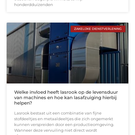
honderdduizenden
ZAKELIJKE DIENSTVERLENING
Welke invloed heeft lasrook op de levensduur
van machines en hoe kan lasafzuiging hierbij
helpen?
Lasrook bestaat uit een combinatie van fijne
stofdeeltjes en metaaldeeltjes die zich ongemerkt
kunnen verspreiden door een productieomgeving.
Wanneer deze vervuiling niet direct wordt