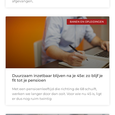
afgevangen,
BANEN EN OPLEIDINGEN
Duurzaam inzetbaar blijven na je 45e: zo blijf je
fit tot je pensioen
Met een pensioenleeftijd die richting de 68 schuift,
werken we langer door dan ooit. Voor wie nu 45 is, ligt
er dus nog ruim twintig