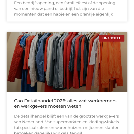
Een bedrijfsopening, een familiefeest of de opening
van een nieuw pand of bedrijf, het zijn van die
momenten dat een hapje en een drankje eigenlijk
FINANCIEEL
Cao Detailhandel 2026: alles wat werknemers
en werkgevers moeten weten
De detailhandel blijft een van de grootste werkgevers
van Nederland. Van supermarkten en kledingwinkels
tot speciaalzaken en warenhuizen: miljoenen klanten
bezoeken dagelijks winkels, terwijl