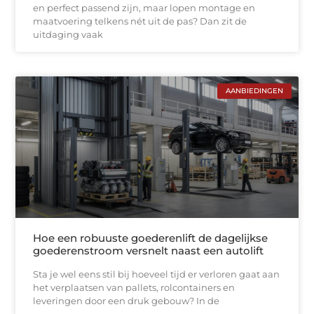
en perfect passend zijn, maar lopen montage en
maatvoering telkens nét uit de pas? Dan zit de
uitdaging vaak
AANBIEDINGEN
Hoe een robuuste goederenlift de dagelijkse
goederenstroom versnelt naast een autolift
Sta je wel eens stil bij hoeveel tijd er verloren gaat aan
het verplaatsen van pallets, rolcontainers en
leveringen door een druk gebouw? In de