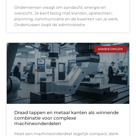
Ondernemen vraagt om aandacht, energie en
overzicht. Je bent bezig met klanten, opdrachten,
planning, communicatie en de kwaliteit van je werk.
Ondertussen loopt de administratie
AANBIEDINGEN
Draad tappen en metaal kanten als winnende
combinatie voor complexe
machineonderdelen
Moet een machineonderdeel tegelijk compact, sterk