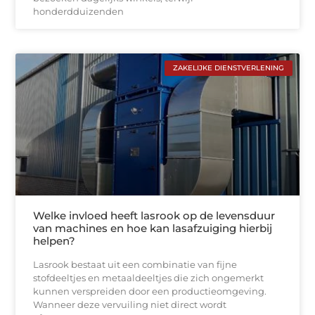
honderdduizenden
ZAKELIJKE DIENSTVERLENING
Welke invloed heeft lasrook op de levensduur
van machines en hoe kan lasafzuiging hierbij
helpen?
Lasrook bestaat uit een combinatie van fijne
stofdeeltjes en metaaldeeltjes die zich ongemerkt
kunnen verspreiden door een productieomgeving.
Wanneer deze vervuiling niet direct wordt