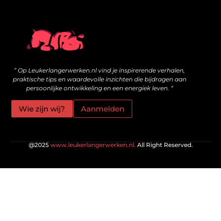
Wat zijn kwalitatieve backlinks en hoe bouw je ze veilig op?
Geld online verdienen: is het echt mogelijk voor jou?
” Op Leukerlangerwerken.nl vind je inspirerende verhalen,
praktische tips en waardevolle inzichten die bijdragen aan
persoonlijke ontwikkeling en een energiek leven. “
Wie zijn wij?
Aanmelden
@2025
www.leukerlangerwerken.nl.
All Right Reserved.