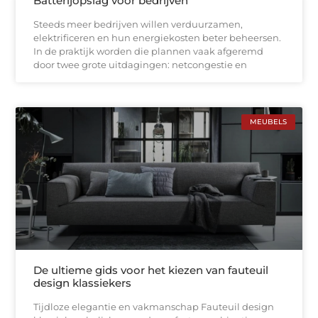
Batterijopslag voor bedrijven
Steeds meer bedrijven willen verduurzamen,
elektrificeren en hun energiekosten beter beheersen.
In de praktijk worden die plannen vaak afgeremd
door twee grote uitdagingen: netcongestie en
MEUBELS
De ultieme gids voor het kiezen van fauteuil
design klassiekers
Tijdloze elegantie en vakmanschap Fauteuil design