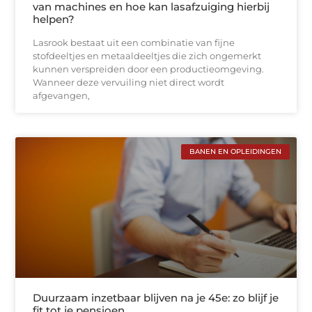
van machines en hoe kan lasafzuiging hierbij
helpen?
Lasrook bestaat uit een combinatie van fijne
stofdeeltjes en metaaldeeltjes die zich ongemerkt
kunnen verspreiden door een productieomgeving.
Wanneer deze vervuiling niet direct wordt
afgevangen,
BANEN EN OPLEIDINGEN
Duurzaam inzetbaar blijven na je 45e: zo blijf je
fit tot je pensioen