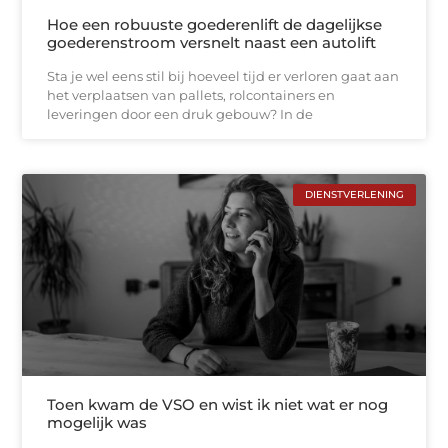
Hoe een robuuste goederenlift de dagelijkse
goederenstroom versnelt naast een autolift
Sta je wel eens stil bij hoeveel tijd er verloren gaat aan
het verplaatsen van pallets, rolcontainers en
leveringen door een druk gebouw? In de
DIENSTVERLENING
Toen kwam de VSO en wist ik niet wat er nog
mogelijk was