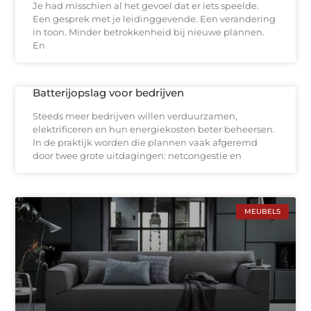
Je had misschien al het gevoel dat er iets speelde.
Een gesprek met je leidinggevende. Een verandering
in toon. Minder betrokkenheid bij nieuwe plannen.
En
Batterijopslag voor bedrijven
Steeds meer bedrijven willen verduurzamen,
elektrificeren en hun energiekosten beter beheersen.
In de praktijk worden die plannen vaak afgeremd
door twee grote uitdagingen: netcongestie en
MEUBELS