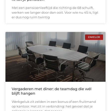
Met een pensioenleeftijd die richting de 68 schuift,
werken we langer door dan ooit. Voor wie nu 45 is, ligt
er dus nog ruim twintig
ZAKELIJK
Vergaderen met diner: de teamdag die wél
blijft hangen
Werkgeluk zit zelden in een bonus of een fruitmand
op kantoor. Het zit in verbinding: het gevoel dat je