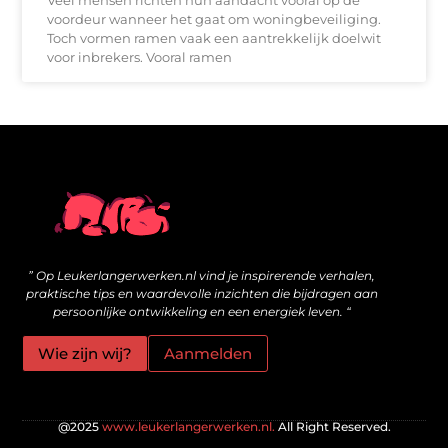
Veel mensen richten hun aandacht vooral op de
voordeur wanneer het gaat om woningbeveiliging.
Toch vormen ramen vaak een aantrekkelijk doelwit
voor inbrekers. Vooral ramen
Wat zijn kwalitatieve backlinks en hoe bouw je ze veilig op?
Geld online verdienen: is het echt mogelijk voor jou?
” Op Leukerlangerwerken.nl vind je inspirerende verhalen,
praktische tips en waardevolle inzichten die bijdragen aan
persoonlijke ontwikkeling en een energiek leven. “
Wie zijn wij?
Aanmelden
@2025
www.leukerlangerwerken.nl.
All Right Reserved.