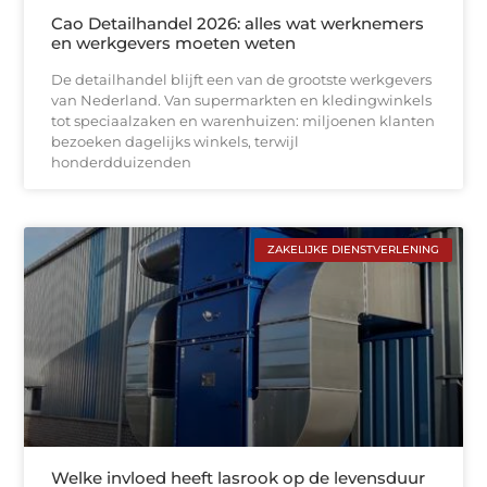
Cao Detailhandel 2026: alles wat werknemers
en werkgevers moeten weten
De detailhandel blijft een van de grootste werkgevers
van Nederland. Van supermarkten en kledingwinkels
tot speciaalzaken en warenhuizen: miljoenen klanten
bezoeken dagelijks winkels, terwijl
honderdduizenden
ZAKELIJKE DIENSTVERLENING
Welke invloed heeft lasrook op de levensduur