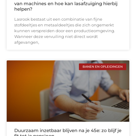
van machines en hoe kan lasafzuiging hierbij
helpen?
Lasrook bestaat uit een combinatie van fijne
stofdeeltjes en metaaldeeltjes die zich ongemerkt
kunnen verspreiden door een productieomgeving.
Wanneer deze vervuiling niet direct wordt
afgevangen,
BANEN EN OPLEIDINGEN
Duurzaam inzetbaar blijven na je 45e: zo blijf je
fit tot je pensioen