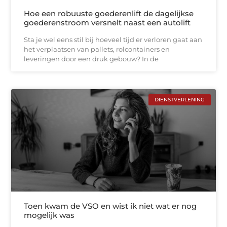
Hoe een robuuste goederenlift de dagelijkse
goederenstroom versnelt naast een autolift
Sta je wel eens stil bij hoeveel tijd er verloren gaat aan
het verplaatsen van pallets, rolcontainers en
leveringen door een druk gebouw? In de
DIENSTVERLENING
Toen kwam de VSO en wist ik niet wat er nog
mogelijk was