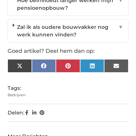
Hoe beïnvloedt langer werken mijn
▼
pensioenopbouw?
Zal ik als oudere bouwvakker nog
▼
werk kunnen vinden?
Goed artikel? Deel hem dan op:
X
Facebook
Pinterest
LinkedIn
Email
(Twitter)
Tags:
Bedrijven
Delen: