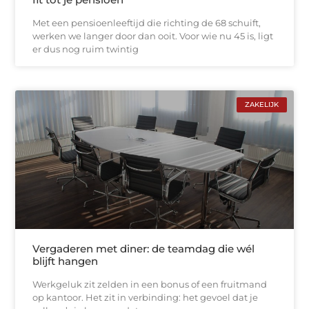
Met een pensioenleeftijd die richting de 68 schuift,
werken we langer door dan ooit. Voor wie nu 45 is, ligt
er dus nog ruim twintig
ZAKELIJK
Vergaderen met diner: de teamdag die wél
blijft hangen
Werkgeluk zit zelden in een bonus of een fruitmand
op kantoor. Het zit in verbinding: het gevoel dat je