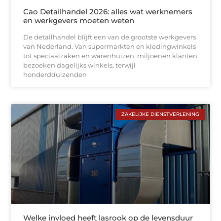
Cao Detailhandel 2026: alles wat werknemers
en werkgevers moeten weten
De detailhandel blijft een van de grootste werkgevers
van Nederland. Van supermarkten en kledingwinkels
tot speciaalzaken en warenhuizen: miljoenen klanten
bezoeken dagelijks winkels, terwijl
honderdduizenden
ZAKELIJKE DIENSTVERLENING
Welke invloed heeft lasrook op de levensduur