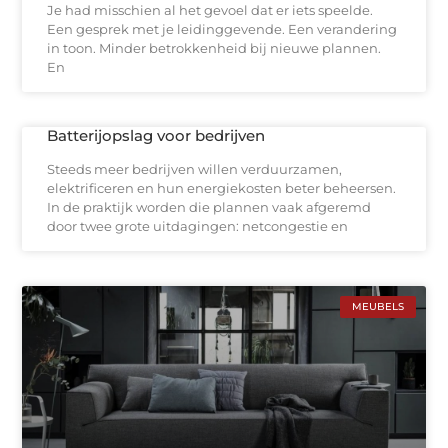
Je had misschien al het gevoel dat er iets speelde.
Een gesprek met je leidinggevende. Een verandering
in toon. Minder betrokkenheid bij nieuwe plannen.
En
Batterijopslag voor bedrijven
Steeds meer bedrijven willen verduurzamen,
elektrificeren en hun energiekosten beter beheersen.
In de praktijk worden die plannen vaak afgeremd
door twee grote uitdagingen: netcongestie en
MEUBELS