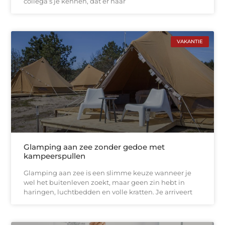
collega’s je kennen, dat er naar
VAKANTIE
Glamping aan zee zonder gedoe met
kampeerspullen
Glamping aan zee is een slimme keuze wanneer je
wel het buitenleven zoekt, maar geen zin hebt in
haringen, luchtbedden en volle kratten. Je arriveert