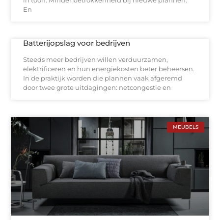
En
Batterijopslag voor bedrijven
Steeds meer bedrijven willen verduurzamen,
elektrificeren en hun energiekosten beter beheersen.
In de praktijk worden die plannen vaak afgeremd
door twee grote uitdagingen: netcongestie en
MEUBELS