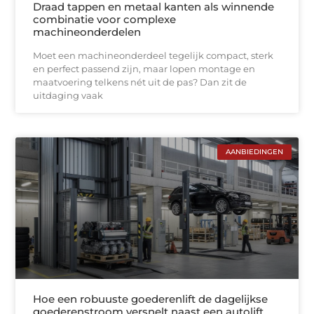
Draad tappen en metaal kanten als winnende
combinatie voor complexe
machineonderdelen
Moet een machineonderdeel tegelijk compact, sterk
en perfect passend zijn, maar lopen montage en
maatvoering telkens nét uit de pas? Dan zit de
uitdaging vaak
AANBIEDINGEN
Hoe een robuuste goederenlift de dagelijkse
goederenstroom versnelt naast een autolift