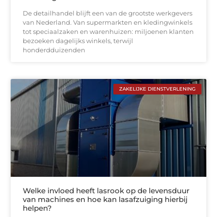
De detailhandel blijft een van de grootste werkgevers
van Nederland. Van supermarkten en kledingwinkels
tot speciaalzaken en warenhuizen: miljoenen klanten
bezoeken dagelijks winkels, terwijl
honderdduizenden
ZAKELIJKE DIENSTVERLENING
Welke invloed heeft lasrook op de levensduur
van machines en hoe kan lasafzuiging hierbij
helpen?