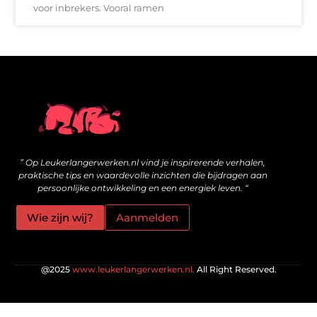
voor inbrekers. Vooral ramen
Wat zijn kwalitatieve backlinks en hoe bouw je ze veilig op?
Geld online verdienen: is het echt mogelijk voor jou?
” Op Leukerlangerwerken.nl vind je inspirerende verhalen,
praktische tips en waardevolle inzichten die bijdragen aan
persoonlijke ontwikkeling en een energiek leven. “
Wie zijn wij?
Aanmelden
@2025
www.leukerlangerwerken.nl.
All Right Reserved.