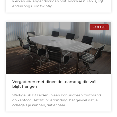
werken we langer door dan ooit. Voor wie nu 45 is, ligt
er dus nog ruim twintig
ZAKELIJK
Vergaderen met diner: de teamdag die wél
blijft hangen
Werkgeluk zit zelden in een bonus of een fruitmand
op kantoor. Het zit in verbinding: het gevoel dat je
collega’s je kennen, dat er naar