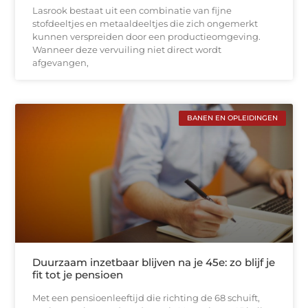
Lasrook bestaat uit een combinatie van fijne
stofdeeltjes en metaaldeeltjes die zich ongemerkt
kunnen verspreiden door een productieomgeving.
Wanneer deze vervuiling niet direct wordt
afgevangen,
BANEN EN OPLEIDINGEN
Duurzaam inzetbaar blijven na je 45e: zo blijf je
fit tot je pensioen
Met een pensioenleeftijd die richting de 68 schuift,