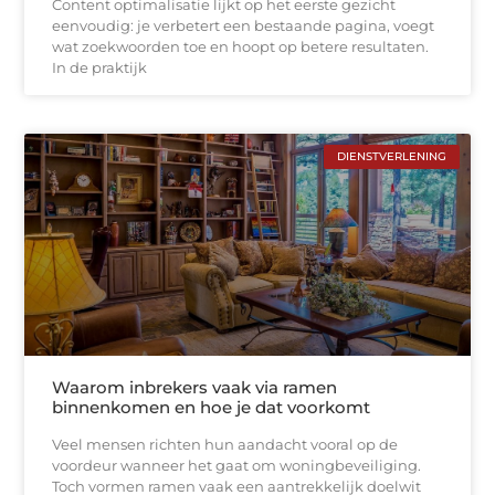
Content optimalisatie lijkt op het eerste gezicht
eenvoudig: je verbetert een bestaande pagina, voegt
wat zoekwoorden toe en hoopt op betere resultaten.
In de praktijk
DIENSTVERLENING
Waarom inbrekers vaak via ramen
binnenkomen en hoe je dat voorkomt
Veel mensen richten hun aandacht vooral op de
voordeur wanneer het gaat om woningbeveiliging.
Toch vormen ramen vaak een aantrekkelijk doelwit