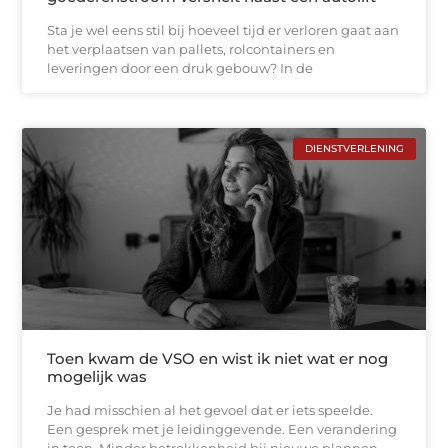
Sta je wel eens stil bij hoeveel tijd er verloren gaat aan
het verplaatsen van pallets, rolcontainers en
leveringen door een druk gebouw? In de
DIENSTVERLENING
Toen kwam de VSO en wist ik niet wat er nog
mogelijk was
Je had misschien al het gevoel dat er iets speelde.
Een gesprek met je leidinggevende. Een verandering
in toon. Minder betrokkenheid bij nieuwe plannen.