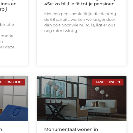
ines en
45e: zo blijf je fit tot je pensioen
rbij
Met een pensioenleeftijd die richting
de 68 schuift, werken we langer door
binatie
dan ooit. Voor wie nu 45 is, ligt er dus
nog ruim twintig
gemerkt
en
er deze
GEZONDHEID
AANBIEDINGEN
n
Monumentaal wonen in