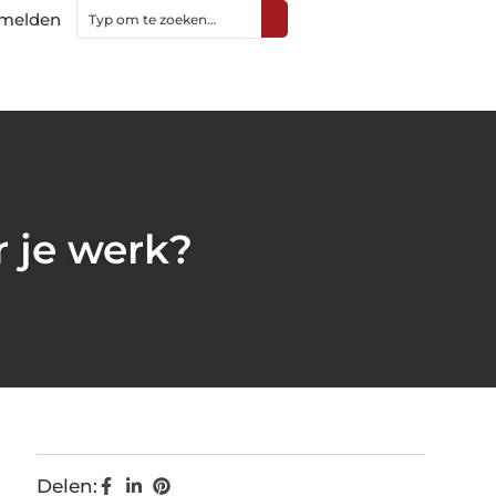
melden
r je werk?
Delen: