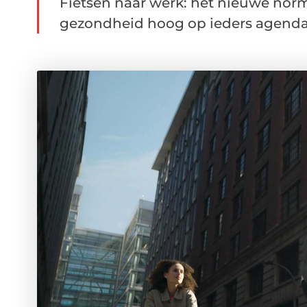
Fietsen naar werk: het nieuwe nor
gezondheid hoog op ieders agenda s