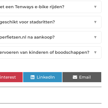
et een Tenways e-bike rijden?
▼
 geschikt voor stadsritten?
▼
perfietsen.nl na aankoop?
▼
 vervoeren van kinderen of boodschappen?
▼
interest
LinkedIn
Email