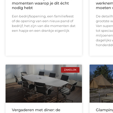
momenten waarop je dit écht
werknem
nodig hebt
moeten 
Een bedrijfsopening, een familiefeest
De detailh
of de opening van een nieuw pand of
grootste 
bedrijf, het zijn van die momenten dat
Van super
een hapje en een drankje eigenlijk
tot speci
miljoenen
dagelijks w
honderdd
ZAKELIJK
Vergaderen met diner: de
Glamping