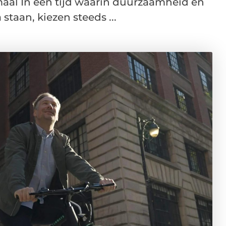
maal In een tijd waarin duurzaamheid en
taan, kiezen steeds ...