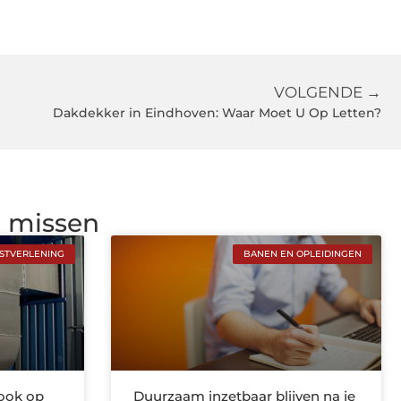
VOLGENDE →
Dakdekker in Eindhoven: Waar Moet U Op Letten?
g missen
NSTVERLENING
BANEN EN OPLEIDINGEN
rook op
Duurzaam inzetbaar blijven na je