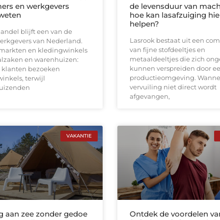
ers en werkgevers
de levensduur van mach
weten
hoe kan lasafzuiging hie
helpen?
andel blijft een van de
Lasrook bestaat uit een com
werkgevers van Nederland.
van fijne stofdeeltjes en
markten en kledingwinkels
metaaldeeltjes die zich on
aalzaken en warenhuizen:
kunnen verspreiden door e
 klanten bezoeken
productieomgeving. Wanne
inkels, terwijl
vervuiling niet direct wordt
uizenden
afgevangen,
VAKANTIE
 aan zee zonder gedoe
Ontdek de voordelen va