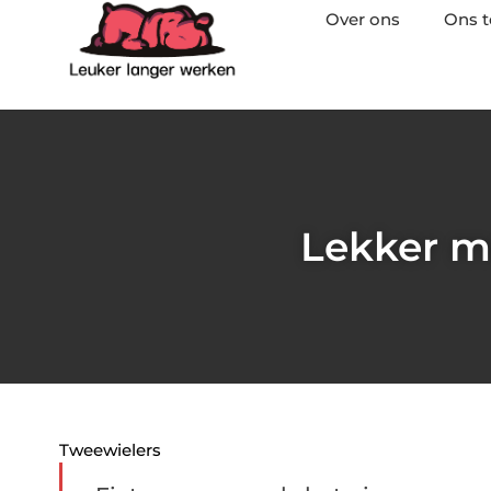
Over ons
Ons 
Lekker me
Tweewielers