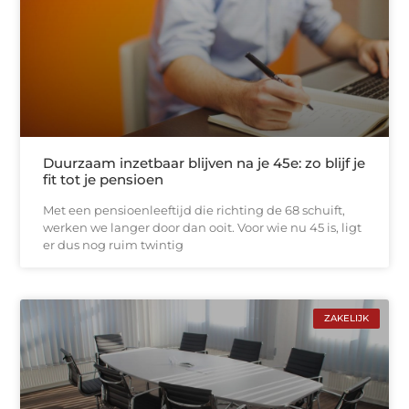
Duurzaam inzetbaar blijven na je 45e: zo blijf je
fit tot je pensioen
Met een pensioenleeftijd die richting de 68 schuift,
werken we langer door dan ooit. Voor wie nu 45 is, ligt
er dus nog ruim twintig
ZAKELIJK