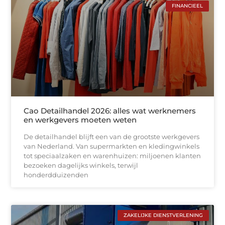
FINANCIEEL
Cao Detailhandel 2026: alles wat werknemers
en werkgevers moeten weten
De detailhandel blijft een van de grootste werkgevers
van Nederland. Van supermarkten en kledingwinkels
tot speciaalzaken en warenhuizen: miljoenen klanten
bezoeken dagelijks winkels, terwijl
honderdduizenden
ZAKELIJKE DIENSTVERLENING