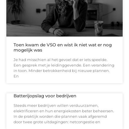
Toen kwam de VSO en wist ik niet wat er nog
mogelijk was
Je had misschien al het gevoel dat er iets speelde.
Een gesprek met je leidinggevende. Een verandering
in toon. Minder betrokkenheid bij nieuwe plannen.
En
Batterijopslag voor bedrijven
Steeds meer bedrijven willen verduurzamen,
elektrificeren en hun energiekosten beter beheersen.
In de praktijk worden die plannen vaak afgeremd
door twee grote uitdagingen: netcongestie en