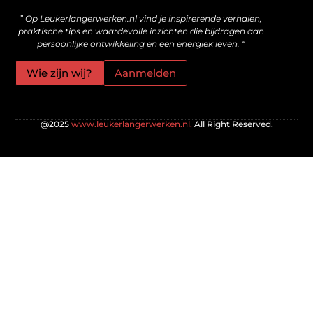
” Op Leukerlangerwerken.nl vind je inspirerende verhalen,
praktische tips en waardevolle inzichten die bijdragen aan
persoonlijke ontwikkeling en een energiek leven. “
Wie zijn wij?
Aanmelden
@2025
www.leukerlangerwerken.nl.
All Right Reserved.