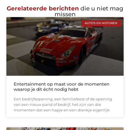
Gerelateerde berichten
die u niet mag
missen
AUTO'S EN MOTOREN
Entertainment op maat voor de momenten
waarop je dit écht nodig hebt
Een bedrijfsopening, een familiefeest of de opening
van een nieuw pand of bedrijf, het zijn van die
momenten dat een hapje en een drankje eigenlijk