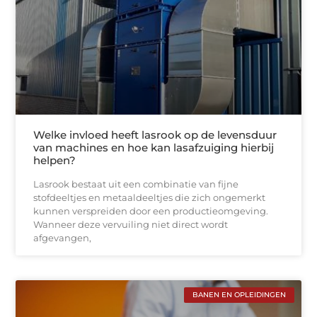
Welke invloed heeft lasrook op de levensduur
van machines en hoe kan lasafzuiging hierbij
helpen?
Lasrook bestaat uit een combinatie van fijne
stofdeeltjes en metaaldeeltjes die zich ongemerkt
kunnen verspreiden door een productieomgeving.
Wanneer deze vervuiling niet direct wordt
afgevangen,
BANEN EN OPLEIDINGEN