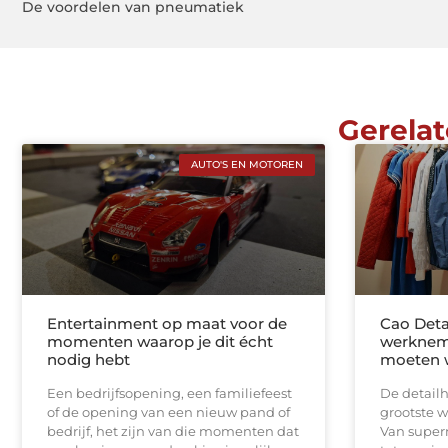
De voordelen van pneumatiek
Gerelat
AUTO'S EN MOTOREN
Entertainment op maat voor de
Cao Deta
momenten waarop je dit écht
werknem
nodig hebt
moeten 
Een bedrijfsopening, een familiefeest
De detailh
of de opening van een nieuw pand of
grootste 
bedrijf, het zijn van die momenten dat
Van super