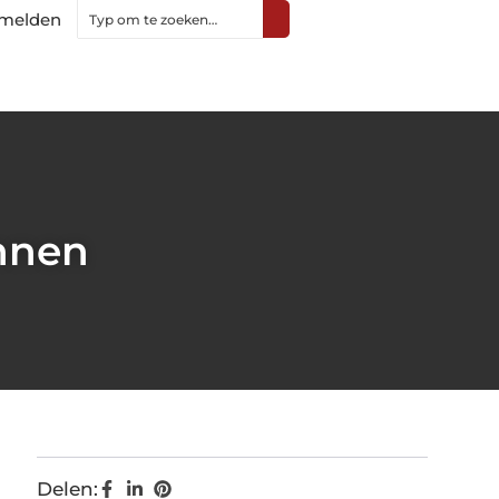
melden
ennen
Delen: