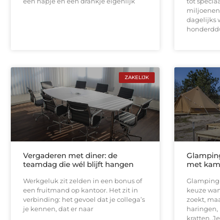
een hapje en een drankje eigenlijk
tot speci
miljoenen
dagelijks w
honderdd
ZAKELIJK
Vergaderen met diner: de
Glamping
teamdag die wél blijft hangen
met kam
Werkgeluk zit zelden in een bonus of
Glamping 
een fruitmand op kantoor. Het zit in
keuze wan
verbinding: het gevoel dat je collega’s
zoekt, maa
je kennen, dat er naar
haringen,
kratten. Je