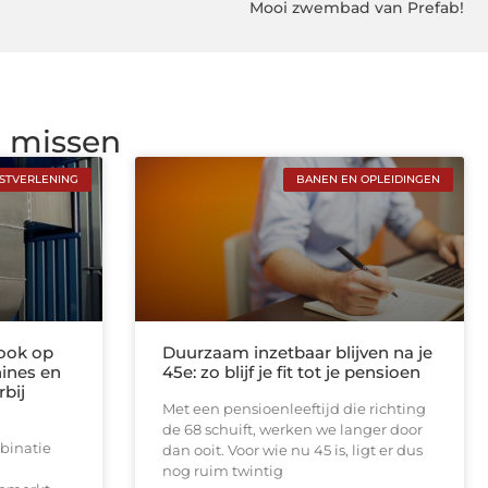
Mooi zwembad van Prefab!
g missen
NSTVERLENING
BANEN EN OPLEIDINGEN
rook op
Duurzaam inzetbaar blijven na je
ines en
45e: zo blijf je fit tot je pensioen
rbij
Met een pensioenleeftijd die richting
de 68 schuift, werken we langer door
binatie
dan ooit. Voor wie nu 45 is, ligt er dus
nog ruim twintig