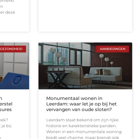
gemerkt
en
er deze
GEZONDHEID
AANBIEDINGEN
n
Monumentaal wonen in
erstel
Leerdam: waar let je op bij het
sures
vervangen van oude sloten?
eek?
Leerdam staat bekend om zijn rijke
je bij
historie en karakteristieke panden.
,
Wonen in een monumentale woning
n
biedt veel charme, maar brengt ook