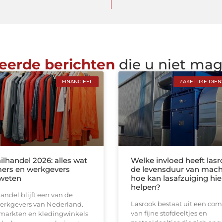
eerde berichten
die u niet ma
FINANCIEEL
ZAKELIJKE DIE
ilhandel 2026: alles wat
Welke invloed heeft las
ers en werkgevers
de levensduur van mach
weten
hoe kan lasafzuiging hie
helpen?
andel blijft een van de
Lasrook bestaat uit een com
werkgevers van Nederland.
van fijne stofdeeltjes en
markten en kledingwinkels