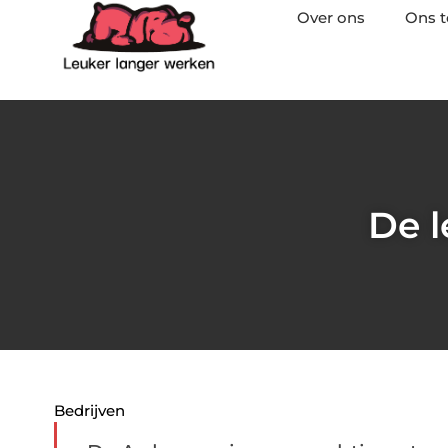
Over ons
Ons 
De l
Bedrijven