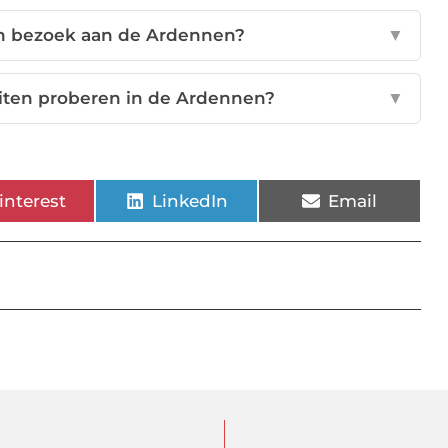
een bezoek aan de Ardennen?
▼
teiten proberen in de Ardennen?
▼
interest
LinkedIn
Email