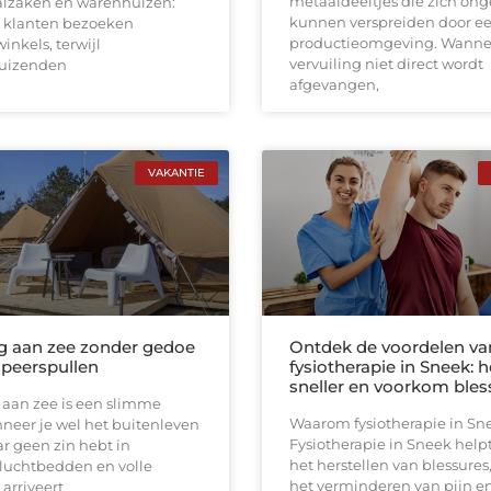
metaaldeeltjes die zich on
aalzaken en warenhuizen:
kunnen verspreiden door e
 klanten bezoeken
productieomgeving. Wanne
inkels, terwijl
vervuiling niet direct wordt
uizenden
afgevangen,
VAKANTIE
 aan zee zonder gedoe
Ontdek de voordelen va
peerspullen
fysiotherapie in Sneek: h
sneller en voorkom bles
aan zee is een slimme
Waarom fysiotherapie in Sn
neer je wel het buitenleven
Fysiotherapie in Sneek helpt 
r geen zin hebt in
het herstellen van blessures
 luchtbedden en volle
het verminderen van pijn e
 arriveert